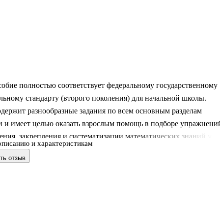
собие полностью соответствует федеральному государственному
льному стандарту (второго поколения) для начальной школы.
одержит разнообразные задания по всем основным разделам
и и имеет целью оказать взрослым помощь в подборе упражнени
ения, закрепления и систематизации математических знаний у
описанию и характеристикам
особии приведено достаточное число упражнений,
ть отзыв
ующих выработке навыков устных и письменных вычислений,
чисел, измерений и построений, решения задач, определения