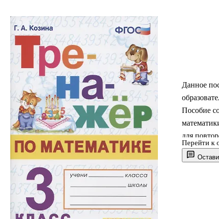
Данное по
образовате
Пособие с
математик
для повтор
Перейти к 
детей. В п
Остави
способств
сравнения 
времени.