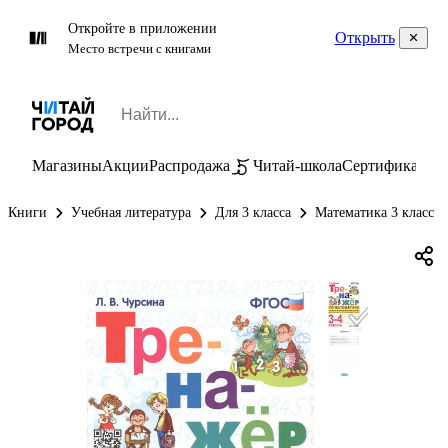
Откройте в приложении
Открыть
Место встречи с книгами
Магазины
Акции
Распродажа
Читай-школа
Сертификаты
П
Книги
Учебная литература
Для 3 класса
Математика 3 класс