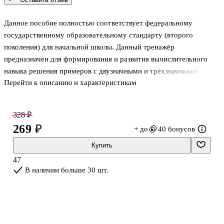
Данное пособие полностью соответствует федеральному
государственному образовательному стандарту (второго
поколения) для начальной школы. Данный тренажёр
предназначен для формирования и развития вычислительного
навыка решения примеров с двузначными и трёхзначными
Перейти к описанию и характеристикам
числами в пределах тысячи в 3-4-х классах. Решив примеры,
учащиеся смогут прочитать зашифрованные афоризмы. Работа с
афоризмами направлена на обогащение, развитие образности и
328 ₽
выразительности речи. Пособие предназначено учащимся,
269 ₽
+ до
40 бонусов
учителям начальной школы и родителям, которые хотят помочь
своим детям преодолеть трудности в освоении программы.
Купить
47
В наличии больше 30 шт.