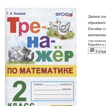
Данное по
образовате
Пособие с
математик
для повтор
Перейти к 
детей. В п
3 отзы
способств
сравнения 
времени.