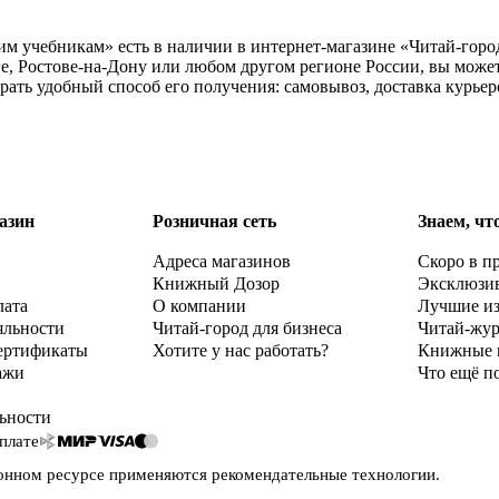
им учебникам» есть в наличии в интернет-магазине «Читай-горо
е, Ростове-на-Дону или любом другом регионе России, вы может
рать удобный способ его получения: самовывоз, доставка курье
азин
Розничная сеть
Знаем, чт
Адреса магазинов
Скоро в п
Книжный Дозор
Эксклюзи
лата
О компании
Лучшие и
яльности
Читай-город для бизнеса
Читай-жу
ертификаты
Хотите у нас работать?
Книжные 
ажи
Что ещё п
ьности
плате
онном ресурсе применяются
рекомендательные технологии
.