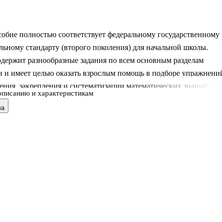
собие полностью соответствует федеральному государственному
льному стандарту (второго поколения) для начальной школы.
одержит разнообразные задания по всем основным разделам
и и имеет целью оказать взрослым помощь в подборе упражнени
ения, закрепления и систематизации математических знаний у
описанию и характеристикам
особии приведено достаточное число упражнений,
ва
ующих выработке навыков устных и письменных вычислений,
чисел, измерений и построений, решения задач, определения