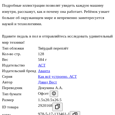
Подробные иллюстрации позволят увидеть каждую машину
изнутри, расскажут, как и почему она работает. Ребёнок узнает
больше об окружающем мире и непременно заинтересуется
наукой и технологиями.
Вдавите педаль в пол и отправляйтесь исследовать удивительный
мир техники!
Тип обложки
Твёрдый переплёт
Кол-во стр.
128
Вес
584 г
Издательство
АСТ
Издательский бренд
Аванта
Серия
Как всё устроено. АСТ
Автор
Дэвид Вест
Переводчик
Докукина А.А.
Офсет
Тип бумаги
Размер
1.5x20.5x26.5
2920168
ID товара
978-5-17-133461-1