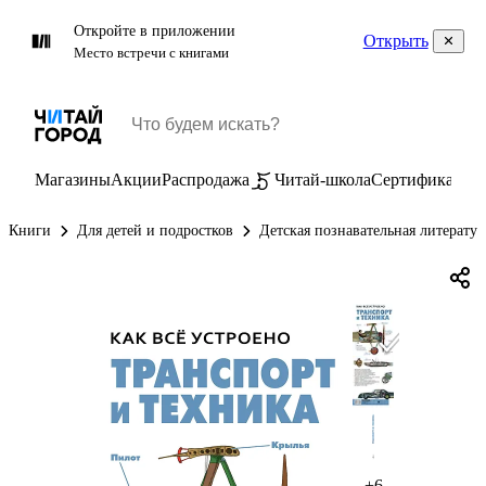
Откройте в приложении
Открыть
Место встречи с книгами
Магазины
Акции
Распродажа
Читай-школа
Сертификаты
П
Книги
Для детей и подростков
Детская познавательная литератур
+6