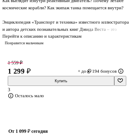
Как выглядит изнутри реактивный двигатель? Почему летают
космические корабли? Как экипаж танка помещается внутри?
Энциклопедия «Транспорт и техника» известного иллюстратора
и автора детских познавательных книг Дэвида Веста – это
Перейти к описанию и характеристикам
уникальная возможность заглянуть внутрь каждого
Понравится мальчикам
транспортного средства и узнать всё о его устройстве. Дети
увидят модели автомобилей, поездов, самолётов, подводных
лодок и даже космических кораблей. На каждой странице
1 559 ₽
ребёнка ждут понятные схемы, интересные факты, полезная и
1 299 ₽
+ до
194 бонусов
увлекательная информация.
Купить
Подробные иллюстрации позволят увидеть каждую машину
3
изнутри, расскажут, как и почему она работает. Ребёнок узнает
Осталось мало
больше об окружающем мире и непременно з
от 1 099 ₽
сегодня