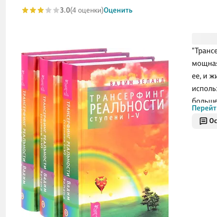
3.0
(4 оценки)
Оценить
"Трансе
мощная
ее, и 
исполь
больше
Перейт
первог
Ос
практи
Трансе
Окруж
меняет
Компле