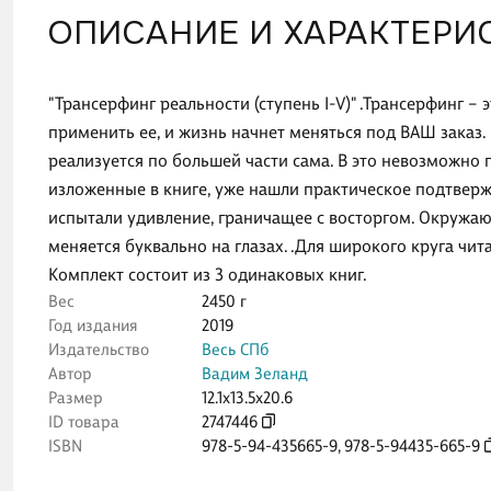
ОПИСАНИЕ И ХАРАКТЕРИ
"Трансерфинг реальности (ступень I-V)" .Трансерфинг –
применить ее, и жизнь начнет меняться под ВАШ заказ.
реализуется по большей части сама. В это невозможно по
изложенные в книге, уже нашли практическое подтверж
испытали удивление, граничащее с восторгом. Окруж
меняется буквально на глазах. .Для широкого круга чит
Комплект состоит из 3 одинаковых книг.
Вес
2450 г
Год издания
2019
Издательство
Весь СПб
Автор
Вадим Зеланд
Размер
12.1x13.5x20.6
ID товара
2747446
ISBN
978-5-94-435665-9
,
978-5-94435-665-9