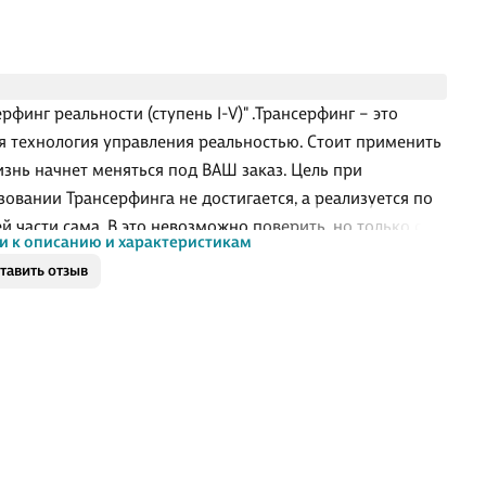
рфинг реальности (ступень I-V)" .Трансерфинг – это
 технология управления реальностью. Стоит применить
жизнь начнет меняться под ВАШ заказ. Цель при
зовании Трансерфинга не достигается, а реализуется по
й части сама. В это невозможно поверить, но только с
и к описанию и характеристикам
о взгляда. .Идеи, изложенные в книге, уже нашли
тавить отзыв
ческое подтверждение. Те, кто пробовал заниматься
рфингом, испытали удивление, граничащее с восторгом.
ающий мир Трансерфера непостижимым образом
ся буквально на глазах. .Для широкого круга читателей.
кт состоит из 3 одинаковых книг.