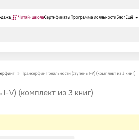
одажа
Читай-школа
Сертификаты
Программа лояльности
Блог
Ещё
серфинг
Трансерфинг реальности (ступень I-V) (комплект из 3 книг)
I-V) (комплект из 3 книг)