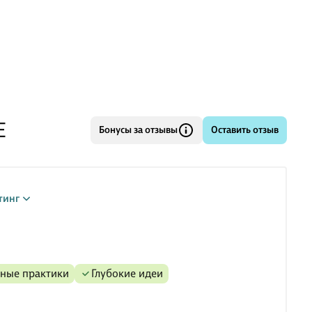
щается тот самый вкус из детства, а надежды снова
ют восторг юности. Но главное - это характ
Е
Бонусы за отзывы
Оставить отзыв
тинг
зные практики
глубокие идеи