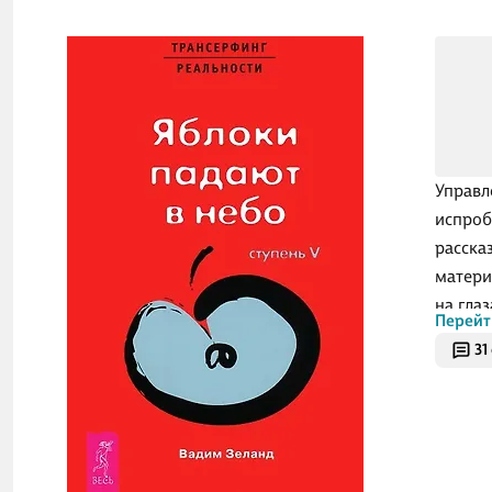
Управл
испроб
расска
матери
на гла
Перейт
причин
31
Двери,
отворя
любопы
на реа
восста