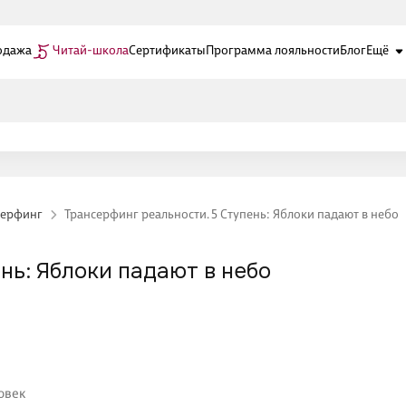
одажа
Читай-школа
Сертификаты
Программа лояльности
Блог
Ещё
серфинг
Трансерфинг реальности. 5 Ступень: Яблоки падают в небо
нь: Яблоки падают в небо
овек