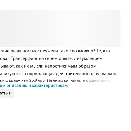
ение реальностью: неужели такое возможно? Те, кто
овал Трансерфинг на своем опыте, с изумлением
зывают, как их мысли непостижимым образом
ализуются, а окружающая действительность буквально
зах меняет свой облик. Например, люди по непонятным
и к описанию и характеристикам
ам начинают относиться к вам с большей симпатией.
 отзыв
 которые раньше казались безнадежно закрытыми,
ются. При этом вы можете наблюдать весьма
тные явления: изменение "оттенков декораций" и "круги
льности", подобные кругам на воде. Слой вашего мира
навливает утраченную свежесть: к мороженому