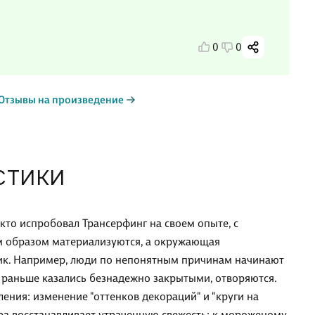
0
0
Отзывы на произведение
СТИКИ
кто испробовал Трансерфинг на своем опыте, с
м образом материализуются, а окружающая
лик. Например, люди по непонятным причинам начинают
е раньше казались безнадежно закрытыми, отворяются.
ния: изменение "оттенков декораций" и "круги на
ира восстанавливает утраченную свежесть: к мороженому