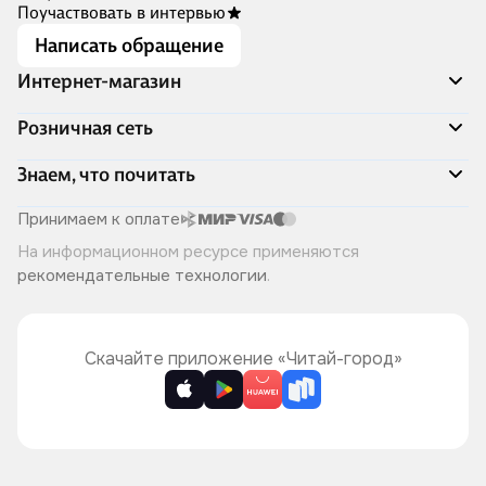
Поучаствовать в интервью
Написать обращение
Интернет-магазин
Акции
Розничная сеть
Распродажа
Доставка и оплата
Адреса магазинов
Знаем, что почитать
Программа лояльности
Книжный Дозор
Подарочные сертификаты
О компании
Скоро в продаже
Принимаем к оплате
Правила продажи
Читай-город для бизнеса
Эксклюзивные новинки
На информационном ресурсе применяются
Политика конфиденциальности
Хотите у нас работать?
Лучшие из лучших
рекомендательные технологии
.
Читай-журнал
Книжные циклы
Что ещё почитать?
Скачайте приложение «Читай-город»