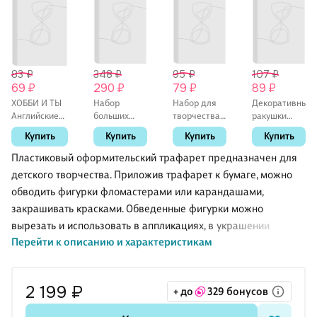
83 ₽
348 ₽
95 ₽
107 ₽
69 ₽
290 ₽
79 ₽
89 ₽
ХОББИ И ТЫ
Набор
Набор для
Декоративные
Английские
больших
творчества,
ракушки
булавочки
декоративных
Букетик из 4-
витые, 5
Купить
Купить
Купить
Купить
пастельные,
блесток в
х соцветий
штук
20 шт
тубах(6шт)
васильковый
Пластиковый оформительский трафарет предназначен для
(11-24801-L1)
детского творчества. Приложив трафарет к бумаге, можно
обводить фигурки фломастерами или карандашами,
закрашивать красками. Обведенные фигурки можно
вырезать и использовать в аппликациях, в украшении
Перейти к описанию и характеристикам
различных поделок, скрапбукинге.
2 199 ₽
+ до
329 бонусов