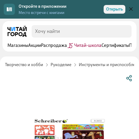
Откройте в приложении
Открыть
Место встречи с книгами
Магазины
Акции
Распродажа
Читай-школа
Сертификаты
Прог
Творчество и хобби
Рукоделие
Инструменты и приспособлен