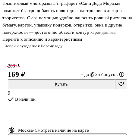
Пластиковый многоразовый трафарет «Сани Деда Мороза»
Бордюр
Бордюр
Классика 4
Классика 2
поможет быстро добавить новогоднее настроение в декор и
10х32см
10х32см
творчество. С его помощью удобно наносить ровный рисунок на
АН3834800
АН3834600
бумагу, картон, упаковку подарков, открытки, окна и другие
Б-024
Б-022
поверхности — достаточно обвести контур карандашом,
Перейти к описанию и характеристикам
маркером или пройтись краской через прорези. Трафарет Barocci
Хобби и рукоделие к Новому году
легко очищается и подходит для повторного использования.
203 ₽
169 ₽
+ до
25 бонусов
Купить
9
В наличии
Москва
Смотреть наличие
на карте