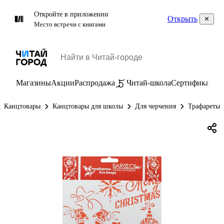
Откройте в приложении
Открыть
Место встречи с книгами
Магазины
Акции
Распродажа
Читай-школа
Сертификаты
П
Канцтовары
Канцтовары для школы
Для черчения
Трафареты