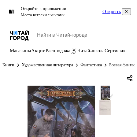
Откройте в приложении
Открыть
Место встречи с книгами
Магазины
Акции
Распродажа
Читай-школа
Сертификаты
П
Книги
Художественная литература
Фантастика
Боевая фантас