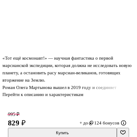
«Тот ещё космонавт!» — научная фантастика о первой
марсианской экспедиции, которая должна не исследовать новую
планету, а остановить расу марсиан-великанов, готовящих
вторжение на Землю.
Роман Олега Мартынова вышел в 2019 году и соединяет
Перейти к описанию и характеристикам
космическое приключение с военной задачей, от которой зависит
будущее человечества.
В центре истории не только опасная высадка на Марс, но и цена
995 ₽
такого решения: экипажу приходится действовать в чужой среде,
829 ₽
+ до
124 бонусов
сталкиваться с неизвестными формами жизни и выбирать между
приказом и тем, что подсказывает совесть.
Купить