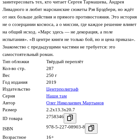
заинтересовать тех, кто читает Сергея Тармашева, Андрея
Ливадного и любит марсианские сюжеты Рэя Брэдбери, но ждёт
от них больше действия и прямого противостояния. Это история
не о созерцании космоса, а о миссии, где каждое решение влияет
на общий исход. «Марс здесь — не декорация, а поле
испытания». «В центре книги не только бой, но и цена приказа».
Знакомство с предыдущими частями не требуется: это
самостоятельный роман.
Тип обложки
Твёрдый переплёт
Кол-во стр.
287
Вес
250 г
Год издания
2019
Издательство
Центрполиграф
Серия
Наши там
Автор
Олег Николаевич Мартынов
Размер
2.2x13.3x20.7
2758346
ID товара
978-5-227-08903-8
ISBN
Возрастное
16+