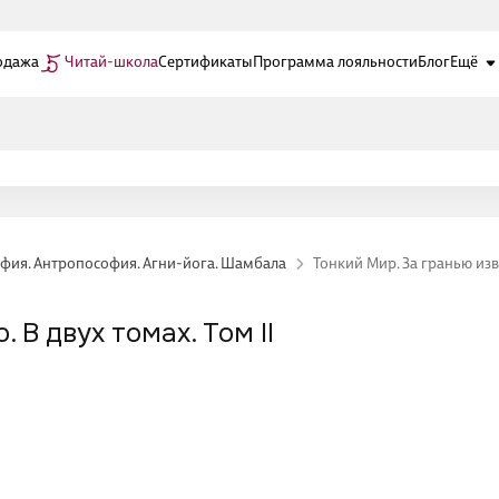
одажа
Читай-школа
Сертификаты
Программа лояльности
Блог
Ещё
фия. Антропософия. Агни-йога. Шамбала
Тонкий Мир. За гранью изве
 В двух томах. Том II