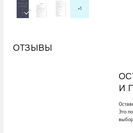
+1
ОТЗЫВЫ
ОС
И 
Остав
Это п
выбор