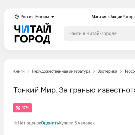
Россия, Москва
Магазины
Акции
Распр
Книги
Нехудожественная литература
Эзотерика
Теосо
Тонкий Мир. За гранью известного.
-17%
Нет оценок
Оценить
Купили 6 человек