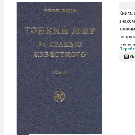
Книга,
знаком
тонким
вооруж
грядущ
Перейт
Ос