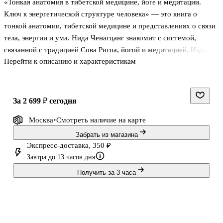
«Тонкая анатомия в тибетской медицине, йоге и медитации.
Ключ к энергетической структуре человека» — это книга о
тонкой анатомии, тибетской медицине и представлениях о связи
тела, энергии и ума. Нида Ченагцанг знакомит с системой,
связанной с традицией Сова Ригпа, йогой и медитацией. Издание
Перейти к описанию и характеристикам
будет интересно тем, кто хочет понять, как в тибетской традиции
описываются каналы, чакры, жизненные ветры и энергетические
капли, а также какое место эти представления занимают в
лечебной и духовной практике. Книга помогает составить
за 2 699 ₽
сегодня
целостное представление о том, как устроена энергетическая
Москва
Смотреть наличие
на карте
модель человека в рамках тибетского знания и кому стоит читать
её для углубления собственной практики или учёбы.<
Забрать из магазина
Экспресс-доставка, 350 ₽
Завтра до 13 часов дня
Получить за 3 часа