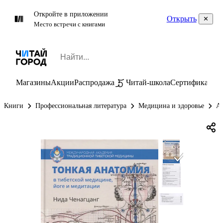
Откройте в приложении
Открыть
Место встречи с книгами
Магазины
Акции
Распродажа
Читай-школа
Сертификаты
П
Книги
Профессиональная литература
Медицина и здоровье
А