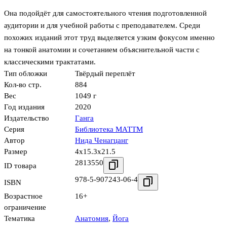
Она подойдёт для самостоятельного чтения подготовленной
аудитории и для учебной работы с преподавателем. Среди
похожих изданий этот труд выделяется узким фокусом именно
на тонкой анатомии и сочетанием объяснительной части с
классическими трактатами.
Тип обложки
Твёрдый переплёт
Кол-во стр.
884
Вес
1049 г
Год издания
2020
Издательство
Ганга
Серия
Библиотека МАТТМ
Автор
Нида Ченагцанг
Размер
4x15.3x21.5
2813550
ID товара
978-5-907243-06-4
ISBN
Возрастное
16+
ограничение
Тематика
Анатомия
,
Йога