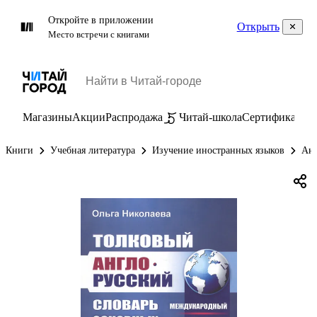
Откройте в приложении
Открыть
Место встречи с книгами
Магазины
Акции
Распродажа
Читай-школа
Сертификаты
П
Книги
Учебная литература
Изучение иностранных языков
Анг