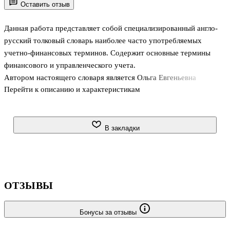
Оставить отзыв
Данная работа представляет собой специализированный англо-
русский толковый словарь наиболее часто употребляемых
учетно-финансовых терминов. Содержит основные термины
финансового и управленческого учета.
Автором настоящего словаря является Ольга Евгеньевна
Перейти к описанию и характеристикам
Николаева - ведущий специалист в области международного
бухгалтерского учета и отчетности, которая являлась экспертом
при подготовке первого издания на русском языке книги
"Международные стандарты финансовой отчетности" и
В закладки
переводчиком словаря "Управленческий учет: официальная
терминология CIMA".
Толковый словарь будет полезен, по мнению автора, всем
читателям для корректного восприятия и понимания переводной
ОТЗЫВЫ
специальной литературы по
Бонусы за отзывы