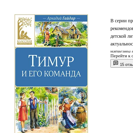
В серии п
рекомендов
детской ли
актуальнос
написаны 
Перейти к 
способству
15 отз
Повесть «
году, но о
вечных цен
Автор восп
включена в