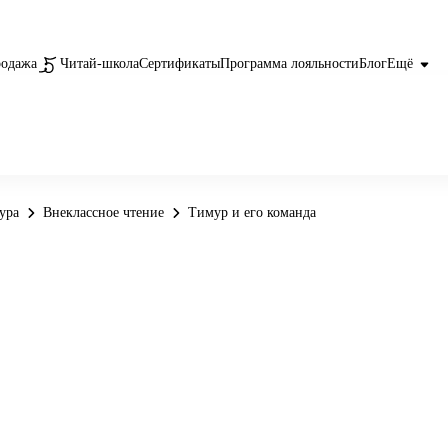
родажа
Читай-школа
Сертификаты
Программа лояльности
Блог
Ещё
ура
Внеклассное чтение
Тимур и его команда