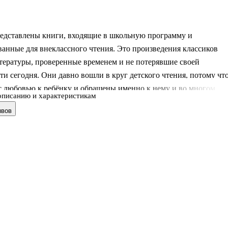
редставлены книги, входящие в школьную программу и
анные для внеклассного чтения. Это произведения классиков
тературы, проверенные временем и не потерявшие своей
ти сегодня. Они давно вошли в круг детского чтения, потому чт
с любовью к ребёнку и обращены именно к нему и во многом
описанию и характеристикам
ют развитию гармоничной, всесторонне развитой личности.
ывов
Тимур и его команда» была написана Аркадием Гайдаром в 1940
на интересна и современным детям, потому что это история о
ностях – светлой любви, настоящей дружбе и справедливости.
итывает в своих читателях милосердие и благородство. Повесть
 список ста кни