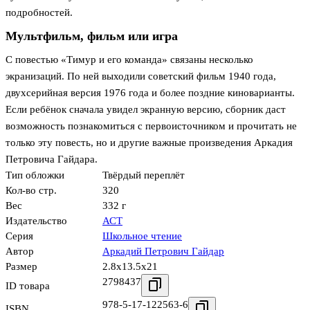
подробностей.
Мультфильм, фильм или игра
С повестью «Тимур и его команда» связаны несколько
экранизаций. По ней выходили советский фильм 1940 года,
двухсерийная версия 1976 года и более поздние киноварианты.
Если ребёнок сначала увидел экранную версию, сборник даст
возможность познакомиться с первоисточником и прочитать не
только эту повесть, но и другие важные произведения Аркадия
Петровича Гайдара.
Тип обложки
Твёрдый переплёт
Кол-во стр.
320
Вес
332 г
Издательство
АСТ
Серия
Школьное чтение
Автор
Аркадий Петрович Гайдар
Размер
2.8x13.5x21
2798437
ID товара
978-5-17-122563-6
ISBN