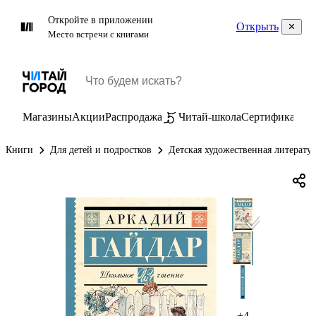
Откройте в приложении
Открыть
Место встречи с книгами
Магазины
Акции
Распродажа
Читай-школа
Сертификаты
П
Книги
Для детей и подростков
Детская художественная литерату
+4