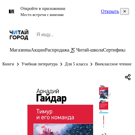
Откройте в приложении
Открыть
Место встречи с книгами
Магазины
Акции
Распродажа
Читай-школа
Сертификаты
П
Книги
Учебная литература
Для 5 класса
Внеклассное чтение 5
+2