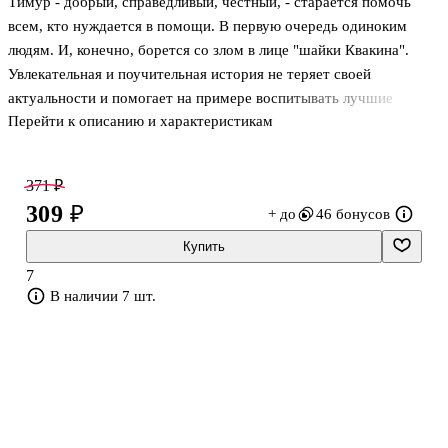
Тимур - добрый, справедливый, честный, - старается помочь
всем, кто нуждается в помощи. В первую очередь одиноким
людям. И, конечно, борется со злом в лице "шайки Квакина".
Увлекательная и поучительная история не теряет своей
актуальности и помогает на примере воспитывать лучшие
Перейти к описанию и характеристикам
качества в детях, ведь гайдаровский Тимур и его команда очень
похожи на образы современных супергероев.
Перед вами книга из серии «Внеклассное чтение (хорошие книги
371 ₽
в школе и дома)», в которую собраны все произведения,
309 ₽
+ до
46 бонусов
изучающиеся в начальной, средней школе и старших классах. Не
тратьте время на поиски литературных произведений, ведь в
Купить
этих книгах есть всё, что необходимо прочесть по школьной
7
программе: и дл
В наличии 7 шт.