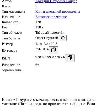
Автор
Аркадий Петрович Гайдар
Класс
5
Тип материала
Книги школьной программы
Назначение
Внеклассное чтение
Кол-во стр.
128
Вес
178 г
Тип обложки
Твёрдый переплёт
Офсет пухлый
Тип бумаги
Размер
1.1x13.4x20.8
2561014
ID товара
978-5-699-87783-6
ISBN
Возрастное
6+
ограничение
Книга «Тимур и его команда» есть в наличии в интернет-
магазине «Читай-город» по привлекательной цене. Если