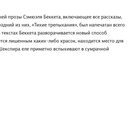
ней прозы Сэмюэля Беккета, включающее все рассказы,
здний из них, «Тихие трепыхания», был напечатан всего
в текстах Беккета разворачивается новый способ
ется лишенным каких-либо красок, находится место для
 Шекспира еле приметно вспыхивают в сумрачной