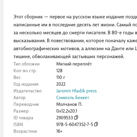
Этот сборник — первое на русском языке издание позд
написанные им в последние десять лет жизни. Самый по
за несколько месяцев до смерти писателя. В 80-е годы 
высказывания. В повествовании, которое поначалу каж
автобиографических мотивов, а аллюзии на Данте или
тишине, обволакивающей застывших персонажей.
Тип обложки
Мягкий переплёт
Кол-во стр.
128
Вес
110 г
Год издания
2022
Издательство
Jaromir Hladik press
Автор
Сэмюэль Беккет
Переводчик
Молчанов П.
Размер
0x12.2x20.1
ID товара
2909533
ISBN
978-5-6047352-7-5
Возрастное
16+