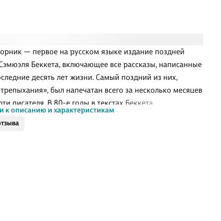
борник — первое на русском языке издание поздней
Сэмюэля Беккета, включающее все рассказы, написанные
оследние десять лет жизни. Самый поздний из них,
 трепыхания», был напечатан всего за несколько месяцев
ти писателя. В 80-е годы в текстах Беккета
и к описанию и характеристикам
ачивается новый способ высказывания. В повествовании,
отзыва
е поначалу кажется лишенным каких-либо красок,
тся место для автобиографических мотивов, а аллюзии
те или Шекспира еле приметно вспыхивают в сумрачной
, обволакивающей застывших персонажей.