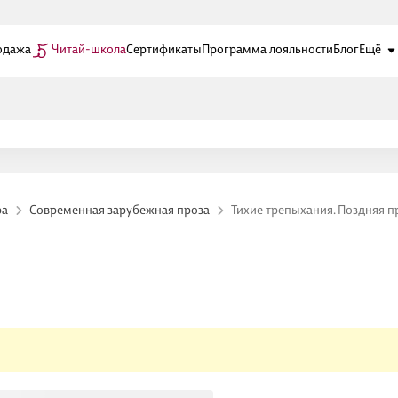
одажа
Читай-школа
Сертификаты
Программа лояльности
Блог
Ещё
ра
Современная зарубежная проза
Тихие трепыхания. Поздняя п