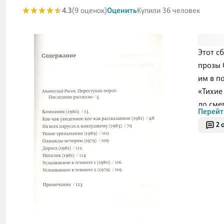
4.3
(9 оценок)
Оценить
Купили 36 человек
Этот с
прозы 
им в п
«Тихие
до смер
Перейт
развор
2 
которо
находи
на Дан
тишине