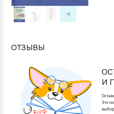
+2
ОТЗЫВЫ
ОС
И 
Остав
Это п
выбор