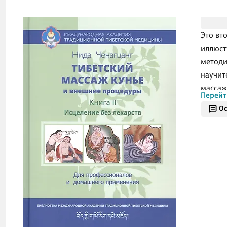
Это вто
иллюст
методи
научит
массаж
Перейт
медици
Ос
можно 
самочу
Эффект
доступ