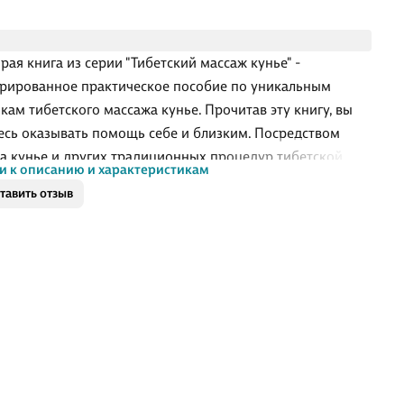
рая книга из серии "Тибетский массаж кунье" -
рированное практическое пособие по уникальным
кам тибетского массажа кунье. Прочитав эту книгу, вы
есь оказывать помощь себе и близким. Посредством
а кунье и других традиционных процедур тибетской
и к описанию и характеристикам
ны, которые используются в сочетании с массажем,
тавить отзыв
облегчать боль, снимать напряжение и улучшать
вствие. Также эти методы способствуют омоложению.
ивные и простые в освоении техники изложены в
ной форме, полно и систематично.