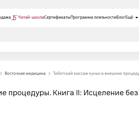
одажа
Читай-школа
Сертификаты
Программа лояльности
Блог
Ещё
Восточная медицина
Тибетский массаж кунье и внешние процедур
е процедуры. Книга II: Исцеление без