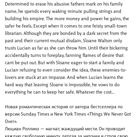
Determined to erase his abusive fathers mark on his family
name, he spends every waking minute pulling strings and
building his empire. The more money and power he gains, the
safer he feels. Except when it comes to one feisty small-town
librarian. Although they are bonded by a dark secret from the
past and their current mutual disdain, Sloane Walton only
trusts Lucian as far as she can throw him. Until their bickering
accidentally turns to foreplay, fanning flames of desire that
cant be put out. But with Sloane eager to start a family and
Lucian refusing to even consider the idea, these enemies-to-
lovers are stuck at an impasse. And when Lucian learns the
hard way that leaving Sloane is impossible, he vows to do
everything he can to keep her safe. Whatever the cost...
Новая романтическая история от автора бестселлера по
версии Sunday Times и New York Times «Things We Never Got
Over».
Люциан Роллинз — магнат, жаждущий мести. Он проводит
каждую свободную минуту, дергая за ниточки и строя свою