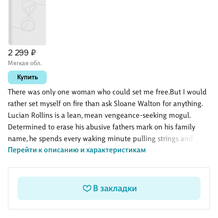
2 299 ₽
Мягкая обл.
Купить
There was only one woman who could set me free.But I would
rather set myself on fire than ask Sloane Walton for anything.
Lucian Rollins is a lean, mean vengeance-seeking mogul.
Determined to erase his abusive fathers mark on his family
name, he spends every waking minute pulling strings and
Перейти к описанию и характеристикам
building his empire. The more money and power he gains, the
safer he feels. Except when it comes to one feisty small-town
librarian. Although they are bonded by a dark secret from the
past and their current mutual disdain, Sloane Walton only
В закладки
trusts Lucian as far as she can throw him. Until their bickering
accidentally turns to foreplay, fanning flames of desire that