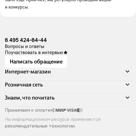
и конкурсы.
8 495 424-84-44
Вопросы и ответы
Поучаствовать в интервью
Написать обращение
Интернет-магазин
Акции
Розничная сеть
Распродажа
Доставка и оплата
Адреса магазинов
Знаем, что почитать
Программа лояльности
Книжный Дозор
Подарочные сертификаты
О компании
Скоро в продаже
Принимаем к оплате
Правила продажи
Читай-город для бизнеса
Эксклюзивные новинки
На информационном ресурсе применяются
Политика конфиденциальности
Хотите у нас работать?
Лучшие из лучших
рекомендательные технологии
.
Читай-журнал
Книжные циклы