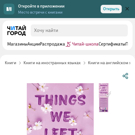
Откройте в приложении
Открыть
Место встречи с книгами
Магазины
Акции
Распродажа
Читай-школа
Сертификаты
Прог
Книги
Книги на иностранных языках
Книги на английском яз