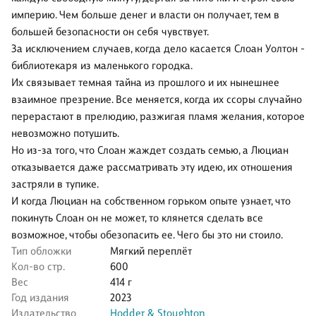
империю. Чем больше денег и власти он получает, тем в
большей безопасности он себя чувствует.
За исключением случаев, когда дело касается Слоан Уолтон -
библиотекаря из маленького городка.
Их связывает темная тайна из прошлого и их нынешнее
взаимное презрение. Все меняется, когда их ссоры случайно
перерастают в прелюдию, разжигая пламя желания, которое
невозможно потушить.
Но из-за того, что Слоан жаждет создать семью, а Люциан
отказывается даже рассматривать эту идею, их отношения
застряли в тупике.
И когда Люциан на собственном горьком опыте узнает, что
покинуть Слоан он не может, то клянется сделать все
возможное, чтобы обезопасить ее. Чего бы это ни стоило.
Тип обложки
Мягкий переплёт
Кол-во стр.
600
Вес
414 г
Год издания
2023
Издательство
Hodder & Stoughton