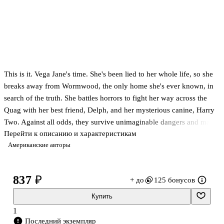
This is it. Vega Jane's time. She's been lied to her whole life, so she
breaks away from Wormwood, the only home she's ever known, in
search of the truth. She battles horrors to fight her way across the
Quag with her best friend, Delph, and her mysterious canine, Harry
Two. Against all odds, they survive unimaginable dangers and make
Перейти к описанию и характеристикам
it through.And into a new world that's even worse. Not because
Американские авторы
deadly beasts roam the cobblestones, but because the people are
enslaved but don't even know it. It's up to Vega, Delph, Harry Two
and their new comrade, Petra, to take up the fight against a foe that's
837 ₽
+ до
125 бонусов
unrivaled in savagery and cunning. Not only is Vega's life and the
lives of her friends on the lin
Купить
1
Последний экземпляр