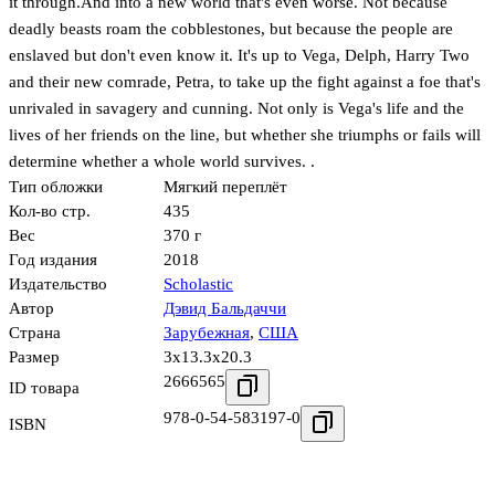
it through.And into a new world that's even worse. Not because
deadly beasts roam the cobblestones, but because the people are
enslaved but don't even know it. It's up to Vega, Delph, Harry Two
and their new comrade, Petra, to take up the fight against a foe that's
unrivaled in savagery and cunning. Not only is Vega's life and the
lives of her friends on the line, but whether she triumphs or fails will
determine whether a whole world survives. .
Тип обложки
Мягкий переплёт
Кол-во стр.
435
Вес
370 г
Год издания
2018
Издательство
Scholastic
Автор
Дэвид Бальдаччи
Страна
Зарубежная
,
США
Размер
3x13.3x20.3
2666565
ID товара
978-0-54-583197-0
ISBN