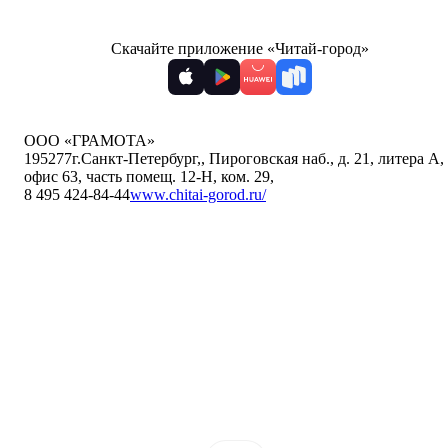
Скачайте приложение «Читай-город»
ООО «ГРАМОТА»
195277
г.Санкт-Петербург,
,
Пироговская наб., д. 21, литера А,
офис 63, часть помещ. 12-Н, ком. 29
,
8 495 424-84-44
www.chitai-gorod.ru/