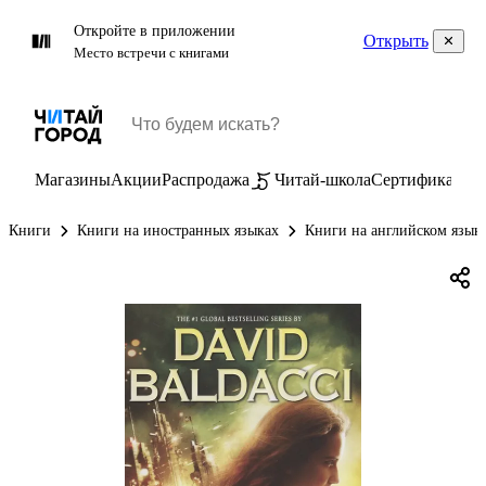
Откройте в приложении
Открыть
Место встречи с книгами
Магазины
Акции
Распродажа
Читай-школа
Сертификаты
П
Книги
Книги на иностранных языках
Книги на английском язык