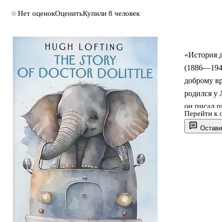
Нет оценок
Оценить
Купили 8 человек
«История д
(1886—194
доброму вр
родился у 
он писал п
Перейти к 
чудесном л
Остави
более изве
докторе А
произведе
Издание на