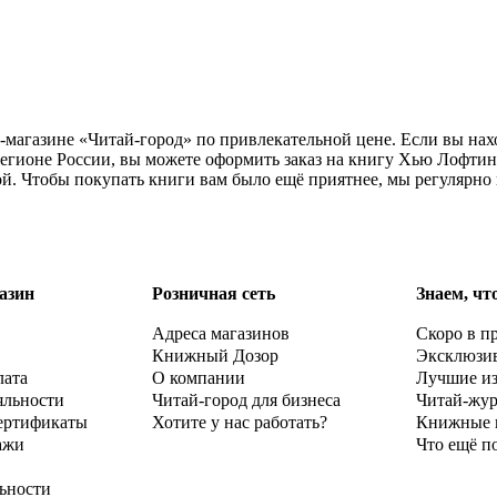
рнет-магазине «Читай-город» по привлекательной цене. Если вы н
гионе России, вы можете оформить заказ на книгу Хью Лофтинг «
ой. Чтобы покупать книги вам было ещё приятнее, мы регулярно
азин
Розничная сеть
Знаем, чт
Адреса магазинов
Скоро в п
Книжный Дозор
Эксклюзи
лата
О компании
Лучшие и
яльности
Читай-город для бизнеса
Читай-жу
ертификаты
Хотите у нас работать?
Книжные 
ажи
Что ещё п
ьности