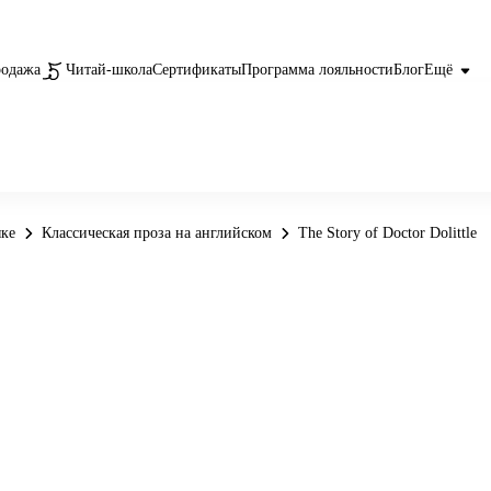
родажа
Читай-школа
Сертификаты
Программа лояльности
Блог
Ещё
ыке
Классическая проза на английском
The Story of Doctor Dolittle