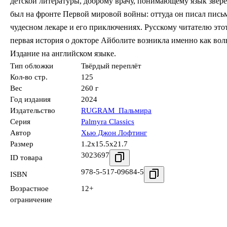
детской литературы, доброму врачу, понимающему язык зверей
был на фронте Первой мировой войны: оттуда он писал письм
чудесном лекаре и его приключениях. Русскому читателю это
первая история о докторе Айболите возникла именно как во
Издание на английском языке.
Тип обложки
Твёрдый переплёт
Кол-во стр.
125
Вес
260 г
Год издания
2024
Издательство
RUGRAM_Пальмира
Серия
Palmyra Classics
Автор
Хью Джон Лофтинг
Размер
1.2x15.5x21.7
3023697
ID товара
978-5-517-09684-5
ISBN
Возрастное
12+
ограничение