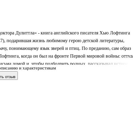
октора Дулиттла» - книга английского писателя Хью Лофтинга
7), подарившая жизнь любимому герою детской литературы,
ачу, понимающему язык зверей и птиц. По преданию, сам образ
Лофтинга, когда он был на фронте Первой мировой войны: оттуд
исьма домой и, чтобы подбодрить родных, рассказывал истории 
описанию и характеристикам
екаре и его приключениях. Русскому читателю этот персонаж
ть отзыв
стен благодаря Корнею Чуковскому, однако первая история о
йболите возникла именно как вольный перевод настоящего
ния.
 английском языке.