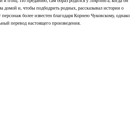
 и птиц. По преданию, сам образ родился у Лофтинга, когда он
а домой и, чтобы подбодрить родных, рассказывал истории о
т персонаж более известен благодаря Корнею Чуковскому, однако
льный перевод настоящего произведения.