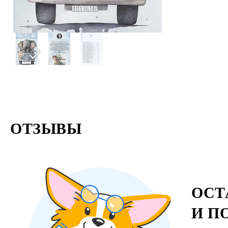
ОТЗЫВЫ
ОСТ
И П