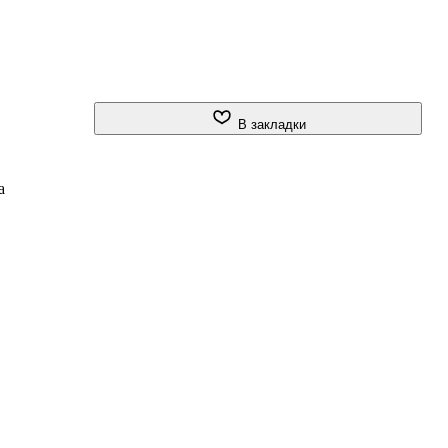
В закладки
а
о