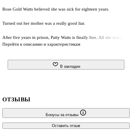
Rose Gold Watts believed she was sick for eighteen years.
Turned out her mother was a really good liar.
After five years in prison, Patty Watts is finally free. All she wants is
Перейти к описанию и характеристикам
to put old grievances behind her, reconcile with the daughter who
testified against her - and care for her new infant grandson.
When Rose Gold agrees to have Patty move in, it seems their
В закладки
relationship is truly on the mend. And she has waited such a long
time for her mother to come home.
But has Patty truly forgotten their past?
ОТЗЫВЫ
And is Rose Gold really able to forgive?
Бонусы за отзывы
A gripping and electrifying tale that will make you question your
Оставить отзыв
allegiances until the very end . . .