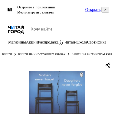
Откройте в приложении
Открыть
Место встречи с книгами
Магазины
Акции
Распродажа
Читай-школа
Сертификаты
П
Книги
Книги на иностранных языках
Книги на английском язык