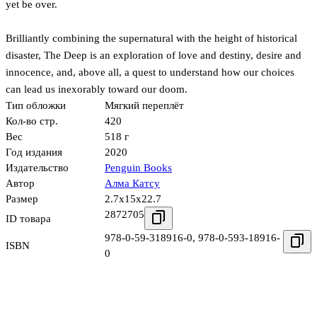
yet be over.
Brilliantly combining the supernatural with the height of historical
disaster, The Deep is an exploration of love and destiny, desire and
innocence, and, above all, a quest to understand how our choices
can lead us inexorably toward our doom.
Тип обложки
Мягкий переплёт
Кол-во стр.
420
Вес
518 г
Год издания
2020
Издательство
Penguin Books
Автор
Алма Катсу
Размер
2.7x15x22.7
2872705
ID товара
978-0-59-318916-0
,
978-0-593-18916-
ISBN
0