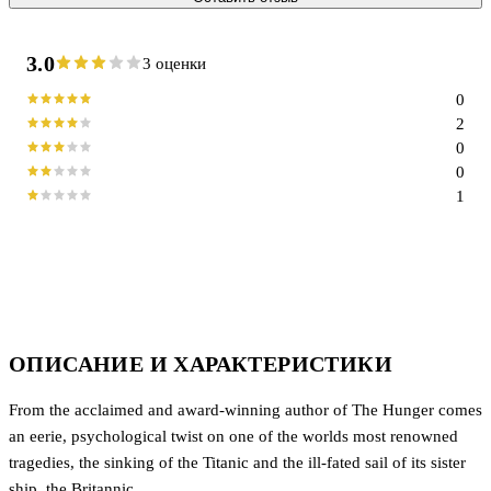
3.0
3 оценки
0
2
0
0
1
ОПИСАНИЕ И ХАРАКТЕРИСТИКИ
From the acclaimed and award-winning author of The Hunger comes
an eerie, psychological twist on one of the worlds most renowned
tragedies, the sinking of the Titanic and the ill-fated sail of its sister
ship, the Britannic.