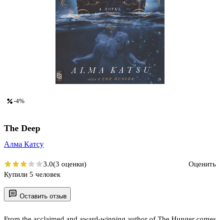
-4%
The Deep
Алма Катсу
3.0
(3 оценки)
Оценить
Купили 5 человек
Оставить отзыв
From the acclaimed and award-winning author of The Hunger comes