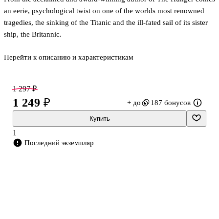
an eerie, psychological twist on one of the worlds most renowned
tragedies, the sinking of the Titanic and the ill-fated sail of its sister
ship, the Britannic.
Перейти к описанию и характеристикам
Someone, or something, is haunting the ship. Between mysterious
disappearances and sudden deaths, the guests of the Titanic have
found themselves suspended in an eerie, unsettling twilight zone
1 297 ₽
from the moment they set sail. Several of them, including maid
1 249 ₽
+ до
187 бонусов
Annie Hebley, guest Mark Fletcher, and millionaires Madeleine Astor
and Benjamin Guggenheim, are convinced theres something sinister-
Купить
-almost otherwordly--afoot. But before they can locate the source of
1
the dange
Последний экземпляр