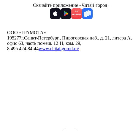
Скачайте приложение «Читай-город»
ООО «ГРАМОТА»
195277
г.Санкт-Петербург,
,
Пироговская наб., д. 21, литера А,
офис 63, часть помещ. 12-Н, ком. 29
,
8 495 424-84-44
www.chitai-gorod.ru/