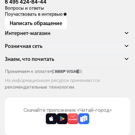
8 495 424-84-44
Вопросы и ответы
Поучаствовать в интервью
Написать обращение
Интернет-магазин
Акции
Розничная сеть
Распродажа
Доставка и оплата
Адреса магазинов
Знаем, что почитать
Программа лояльности
Книжный Дозор
Подарочные сертификаты
О компании
Скоро в продаже
Принимаем к оплате
Правила продажи
Читай-город для бизнеса
Эксклюзивные новинки
На информационном ресурсе применяются
Политика конфиденциальности
Хотите у нас работать?
Лучшие из лучших
рекомендательные технологии
.
Читай-журнал
Книжные циклы
Что ещё почитать?
Скачайте приложение «Читай-город»