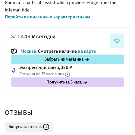
Godroads, paths of crystal which provide refuge from the
infernal tide.
Перейти к описанию и характеристикам
THE DEATHLESS
Humanity’s protectors reign within crystal castles held aloft on
за 1 449 ₽
сегодня
magical currents – seven timeless royal families, born and
reborn into flawless bodies. As immortal as the precious stones
Москва
Смотреть наличие
на карте
from which they take their names, they fight to hold the Wild at
Забрать из магазина
bay. For generations a fragile balance has held.
Экспресс-доставка, 350 ₽
Сегодня до 13 часов дня
AND THE DAMNED…
House Sapphire, one of the ancient Deathless families, is riven
Получить за 3 часа
by suspicion and grief. Their hunting expeditions against the
Wild are f
ОТЗЫВЫ
Бонусы за отзывы