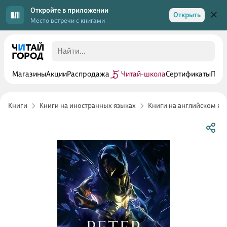
Откройте в приложении
Открыть
Место встречи с книгами
Магазины
Акции
Распродажа
Читай-школа
Сертификаты
Прог
Книги
Книги на иностранных языках
Книги на английском яз