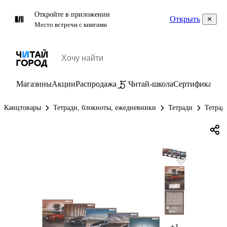
Откройте в приложении
Открыть
Место встречи с книгами
Магазины
Акции
Распродажа
Читай-школа
Сертификаты
П
Канцтовары
Тетради, блокноты, ежедневники
Тетради
Тетрад
+1