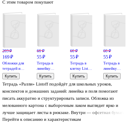
С этим товаром покупают
203 ₽
66 ₽
66 ₽
66 ₽
169 ₽
55 ₽
55 ₽
55 ₽
Обложки для
Тетрадь в
Тетрадь в
Тетрадь в
тетрадей и
линейку
клетку Listoff
линейку
дневников,
Listoff
«Классическая
Listoff
Купить
Купить
Купить
Купить
100 мкм,
«Космическая
серия» в
«Классическая
Тетрадь «Ралли» Listoff подойдёт для школьных уроков,
210х350 мм,
одиссея» в
ассортименте,
серия» в
Топ-Спин, 10
ассортименте,
18 листов
ассортименте,
конспектов и домашних заданий: линейка и поля помогают
штук
18 листов
18 листов
писать аккуратно и структурировать записи. Обложка из
мелованного картона с выборочным лаком выглядит ярко и
лучше защищает листы в рюкзаке. Внутри — офсетная бумага
Перейти к описанию и характеристикам
60 г/м², по которой комфортно писать ручкой и карандашом.
Формат А5, крепление — скрепка. Обратите внимание: товар