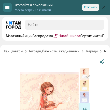
Откройте в приложении
Открыть
Место встречи с книгами
Магазины
Акции
Распродажа
Читай-школа
Сертификаты
Прог
Канцтовары
Тетради, блокноты, ежедневники
Тетради
Тет
+4