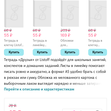
66 ₽
66 ₽
203 ₽
66 ₽
55 ₽
55 ₽
169 ₽
55 ₽
Тетрадь в
Тетрадь в
Обложки
Тетрадь в
клетку Listoff
линейку
для
клетку
«Классическая
Listoff
тетрадей и
Hatber
Купить
Купить
Купить
Купить
серия» в
«Классическая
дневников,
«Ботаника.
ассортименте,
серия» в
100 мкм,
Крафт» в
Тетрадь «Друзья» от Listoff подойдёт для школьных занятий,
18 листов
ассортименте,
210х350 мм,
ассортименте,
конспектов и домашних заданий. Листы в линейку помогают
18 листов
Топ-Спин, 10
18 листов
писать ровно и аккуратно, а формат А5 удобно брать с собой
штук
в рюкзак или сумку. Обложка из мелованного картона с
выборочным лаком выглядит нарядно и меньше затирается
Перейти к описанию и характеристикам
в дороге. Крепление на скрепке надёжно держит блок и
позволяет комфортно перелистывать страницы. Обратите
внимание: товар продаётся в ассортименте, выбор
78 ₽
конкретного дизайна недоступен.