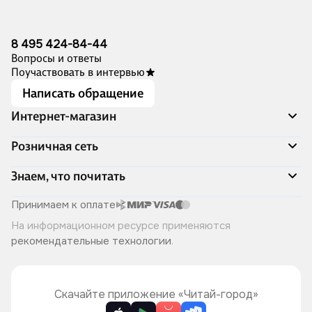
8 495 424-84-44
Вопросы и ответы
Поучаствовать в интервью
Написать обращение
Интернет-магазин
Акции
Розничная сеть
Распродажа
Доставка и оплата
Адреса магазинов
Знаем, что почитать
Программа лояльности
Книжный Дозор
Подарочные сертификаты
О компании
Скоро в продаже
Принимаем к оплате
Правила продажи
Читай-город для бизнеса
Эксклюзивные новинки
На информационном ресурсе применяются
Политика конфиденциальности
Хотите у нас работать?
Лучшие из лучших
рекомендательные технологии
.
Читай-журнал
Книжные циклы
Что ещё почитать?
Скачайте приложение «Читай-город»