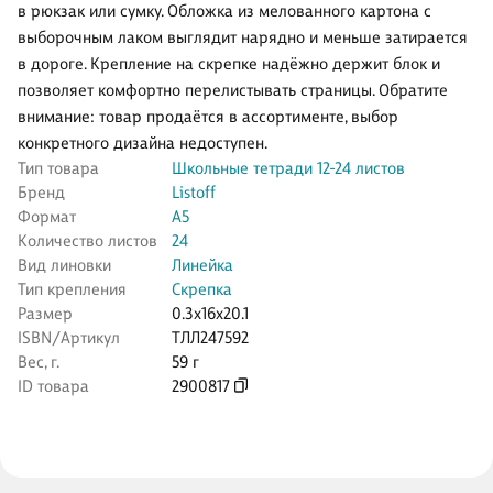
в рюкзак или сумку. Обложка из мелованного картона с
выборочным лаком выглядит нарядно и меньше затирается
в дороге. Крепление на скрепке надёжно держит блок и
позволяет комфортно перелистывать страницы. Обратите
внимание: товар продаётся в ассортименте, выбор
конкретного дизайна недоступен.
Тип товара
Школьные тетради 12-24 листов
Бренд
Listoff
Формат
А5
Количество листов
24
Вид линовки
Линейка
Тип крепления
Скрепка
Размер
0.3x16x20.1
ISBN/Артикул
ТЛЛ247592
Вес, г.
59 г
ID товара
2900817