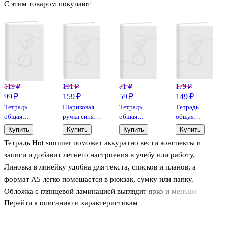
С этим товаром покупают
119 ₽
191 ₽
71 ₽
179 ₽
99 ₽
159 ₽
59 ₽
149 ₽
Тетрадь
Шариковая
Тетрадь
Тетрадь
общая
ручка синяя
общая
общая
«Море», 48
0,7 мм, BPS-
«Fresh», 40
«Поэзия
Купить
Купить
Купить
Купить
листов в
GP-F L, Pilot
листов в
природы»,
Тетрадь Hot summer поможет аккуратно вести конспекты и
клетку, А5, в
линейку, А5,
96 листов в
ассортименте
в
клетку, А5 -
записи и добавит летнего настроения в учёбу или работу.
ассортименте
Listoff
Линовка в линейку удобна для текста, списков и планов, а
- Listoff
формат А5 легко помещается в рюкзак, сумку или папку.
Обложка с глянцевой ламинацией выглядит ярко и меньше
Перейти к описанию и характеристикам
пачкается, поэтому тетрадь дольше сохраняет опрятный вид
даже при ежедневном использовании. Подойдёт школьникам,