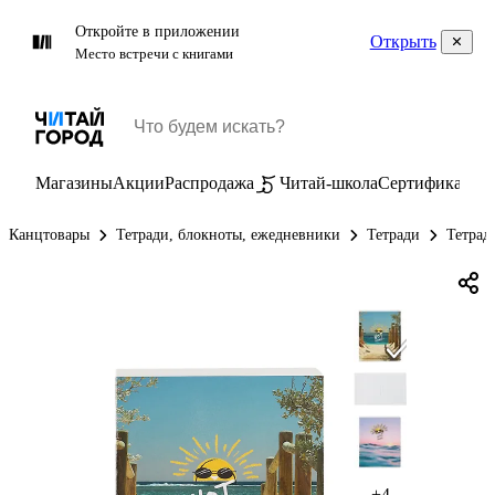
Откройте в приложении
Открыть
Место встречи с книгами
Магазины
Акции
Распродажа
Читай-школа
Сертификаты
П
Канцтовары
Тетради, блокноты, ежедневники
Тетради
Тетрад
+4