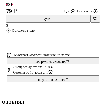
студентам и всем, кто любит стильную канцелярию от Academy
95 ₽
Style. Обратите внимание: товар продаётся в ассортименте,
79 ₽
+ до
11 бонусов
выбор конкретного дизайна недоступен.
Купить
3
Осталось мало
Москва
Смотреть наличие
на карте
Забрать из магазина
Экспресс-доставка, 350 ₽
Сегодня до 13 часов дня
Получить за 3 часа
ОТЗЫВЫ