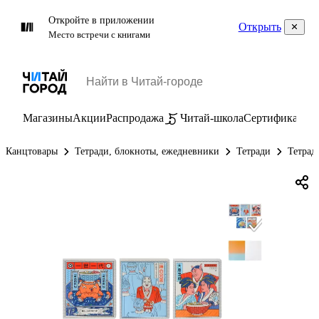
Откройте в приложении
Открыть
Место встречи с книгами
Магазины
Акции
Распродажа
Читай-школа
Сертификаты
П
Канцтовары
Тетради, блокноты, ежедневники
Тетради
Тетрад