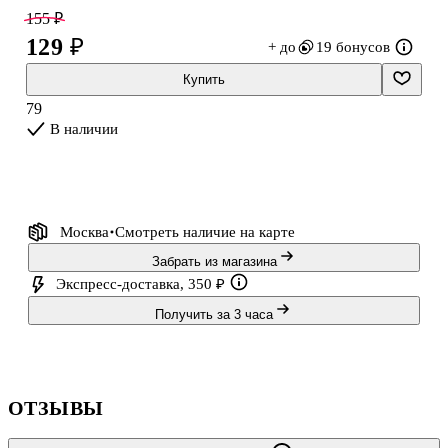
хорошо раскрываться и экономит место на парте.
155 ₽
129 ₽
+ до
19 бонусов
Обратите внимание: товар продаётся в ассортименте, выбор
конкретного варианта недоступен.
Купить
79
В наличии
Москва
Смотреть наличие
на карте
Забрать из магазина
Экспресс-доставка, 350 ₽
Получить за 3 часа
ОТЗЫВЫ