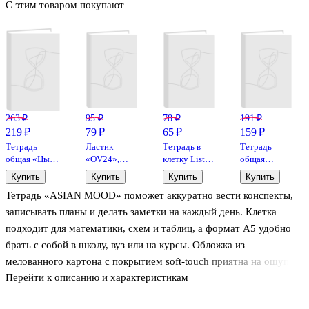
С этим товаром покупают
263 ₽
95 ₽
78 ₽
191 ₽
219 ₽
79 ₽
65 ₽
159 ₽
Тетрадь
Ластик
Тетрадь в
Тетрадь
общая «Цып
«OV24»,
клетку Listoff
общая
Цыпыч», 96
Factis,
«Классическая
«Ocean.
Купить
Купить
Купить
Купить
листов в
овальный,
серия» в
Вечность»,
Тетрадь «ASIAN MOOD» поможет аккуратно вести конспекты,
клетку, А5 -
мягкий
ассортименте,
48 листов в
Listoff
24 листа
клетку, А5 -
записывать планы и делать заметки на каждый день. Клетка
Be Smart
подходит для математики, схем и таблиц, а формат А5 удобно
брать с собой в школу, вуз или на курсы. Обложка из
мелованного картона с покрытием soft-touch приятна на ощупь и
Перейти к описанию и характеристикам
меньше скользит в руках, а выборочный УФ-лак подчёркивает
детали дизайна. Крепление на скрепку позволяет тетради