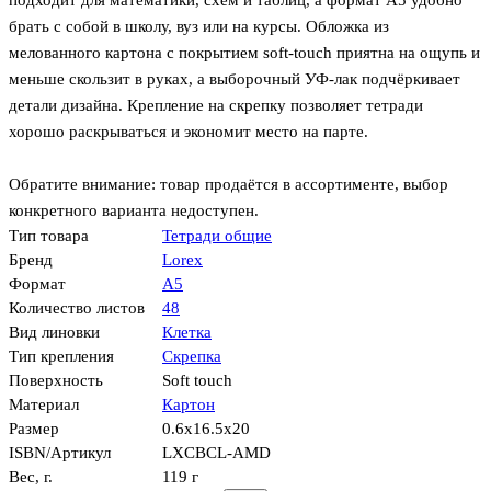
подходит для математики, схем и таблиц, а формат А5 удобно
брать с собой в школу, вуз или на курсы. Обложка из
мелованного картона с покрытием soft-touch приятна на ощупь и
меньше скользит в руках, а выборочный УФ-лак подчёркивает
детали дизайна. Крепление на скрепку позволяет тетради
хорошо раскрываться и экономит место на парте.
Обратите внимание: товар продаётся в ассортименте, выбор
конкретного варианта недоступен.
Тип товара
Тетради общие
Бренд
Lorex
Формат
А5
Количество листов
48
Вид линовки
Клетка
Тип крепления
Скрепка
Поверхность
Soft touch
Материал
Картон
Размер
0.6x16.5x20
ISBN/Артикул
LXCBCL-AMD
Вес, г.
119 г