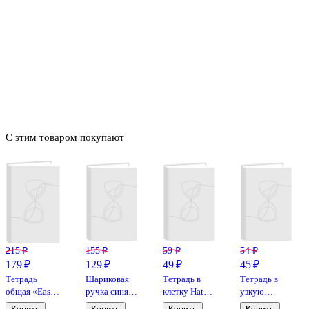
С этим товаром покупают
215 ₽
155 ₽
59 ₽
54 ₽
179 ₽
129 ₽
49 ₽
45 ₽
Тетрадь
Шариковая
Тетрадь в
Тетрадь в
общая «Easy
ручка синяя
клетку Hatber
узкую
Cover», 96
0,5 мм, MC
«Зеленая» 24
линейку