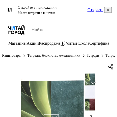
Откройте в приложении
Открыть
Место встречи с книгами
Магазины
Акции
Распродажа
Читай-школа
Сертификаты
П
Канцтовары
Тетради, блокноты, ежедневники
Тетради
Тетрад
+3