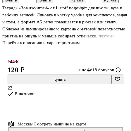
Купить
Купить
Купить
Купить
листов в
Gold,
листа
Listoff
Тетрадь «Зов джунглей» от Listoff подойдёт для школы, вуза и
клетку, А5, в
MunHwa
«Классическая
ассортименте
серия» в
рабочих записей. Линовка в клетку удобна для конспектов, задач
- Listoff
ассортименте,
и схем, а формат А5 легко помещается в рюкзак или сумку.
12 листов
Обложка из ламинированного картона с матовой поверхностью
приятна на ощупь и меньше собирает отпечатки, поэтому
Перейти к описанию и характеристикам
тетрадь аккуратно выглядит дольше. Крепление на скрепке
надёжно держит листы при ежедневном использовании. Товар
представлен в ассортименте — конкретный вариант выбирается
144 ₽
случайным образом.
120 ₽
+ до
18 бонусов
Купить
22
В наличии
Москва
Смотреть наличие
на карте