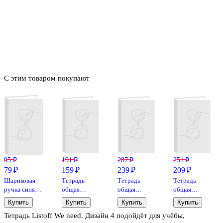
С этим товаром покупают
95 ₽
191 ₽
287 ₽
251 ₽
79 ₽
159 ₽
239 ₽
209 ₽
Шариковая
Тетрадь
Тетрадь
Тетрадь
ручка синяя 1
общая
общая
общая
мм, Round
«Девочки в
«Самоцветы»,
«Классическая
Купить
Купить
Купить
Купить
Stic, Bic
облаках», 48
80 листов в
голубая», 80
Тетрадь Listoff We need. Дизайн 4 подойдёт для учёбы,
листов в
клетку, А4 -
листов в