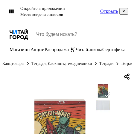
Откройте в приложении
Открыть
Место встречи с книгами
Магазины
Акции
Распродажа
Читай-школа
Сертификаты
П
Канцтовары
Тетради, блокноты, ежедневники
Тетради
Тетрад