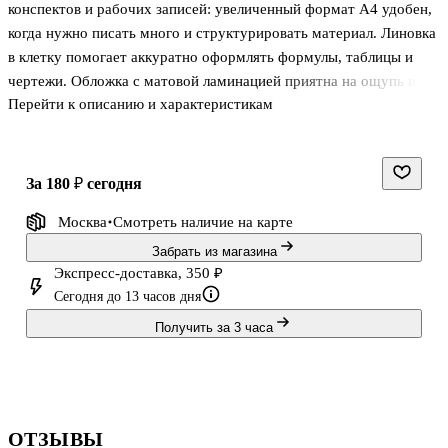
клетку, A5, в
Listoff
клетку, А4 -
конспектов и рабочих записей: увеличенный формат А4 удобен,
ассортименте
Listoff
когда нужно писать много и структурировать материал. Линовка
- Альт
в клетку помогает аккуратно оформлять формулы, таблицы и
чертежи. Обложка с матовой ламинацией приятна на ощупь и
Перейти к описанию и характеристикам
защищает тетрадь от потёртостей в рюкзаке или сумке.
Стильный лаконичный дизайн легко впишется в школьный и
офисный набор.
за 180 ₽
сегодня
Москва
Смотреть наличие
на карте
Забрать из магазина
Экспресс-доставка, 350 ₽
Сегодня до 13 часов дня
Получить за 3 часа
ОТЗЫВЫ