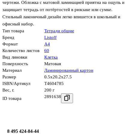
чертежи. Обложка с матовой ламинацией приятна на ощупь и
защищает тетрадь от потёртостей в рюкзаке или сумке.
Стильный лаконичный дизайн легко впишется в школьный и
офисный набор.
Тип товара
Тетради общие
Бренд
Listoff
Формат
А4
Количество листов
60
Вид линовки
Клетка
Поверхность
Матовая
Материал
Ламинированный картон
Размер
0.5x20.2x27.5
ISBN/Артикул
Т4604785
Вес, г.
200 г
2891638
ID товара
8 495 424-84-44