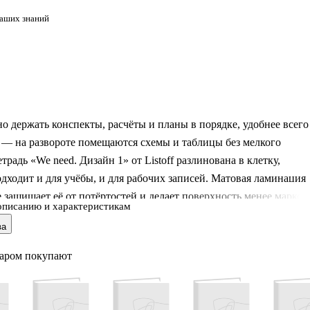
ваших знаний
о держать конспекты, расчёты и планы в порядке, удобнее всего
 — на развороте помещаются схемы и таблицы без мелкого
етрадь «We need. Дизайн 1» от Listoff разлинована в клетку,
дходит и для учёбы, и для рабочих записей. Матовая ламинация
 защищает её от потёртостей и делает поверхность менее маркой
описанию и характеристикам
ый дизайн смотрится аккуратно в папке или на столе.
ва
варом покупают