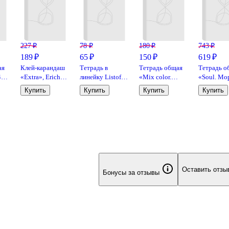
227 ₽
78 ₽
180 ₽
743 ₽
189 ₽
65 ₽
150 ₽
619 ₽
ая
Клей-карандаш
Тетрадь в
Тетрадь общая
Тетрадь о
48
«Extra», Erich
линейку Listoff
«Mix color.
«Soul. Мо
ку,
Krause, 15 г
«Классическая
Дизайн 11», 48
96 листов 
Купить
Купить
Купить
Купить
серия» в
листов в клетку,
клетку, А4
 -
ассортименте,
А4 - Listoff
Smart
24 листа
Оставить отзы
Бонусы за отзывы