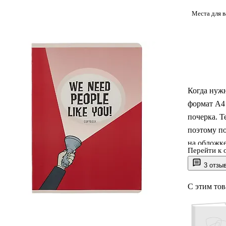
Места для 
Когда нужн
формат А4
почерка. Т
поэтому по
на обложке
Перейти к 
а лаконичн
3 отзы
С этим то