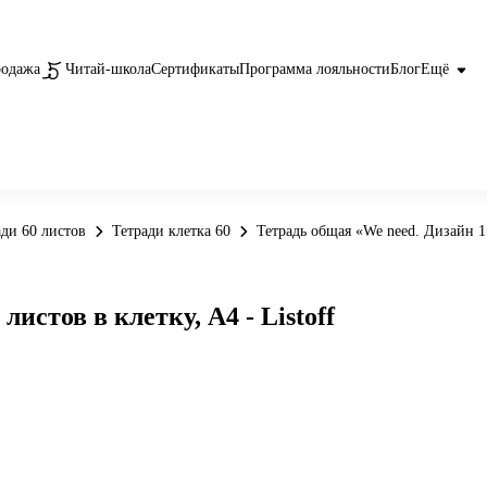
родажа
Читай-школа
Сертификаты
Программа лояльности
Блог
Ещё
ади 60 листов
Тетради клетка 60
Тетрадь общая «We need. Дизайн 1»,
листов в клетку, А4 - Listoff