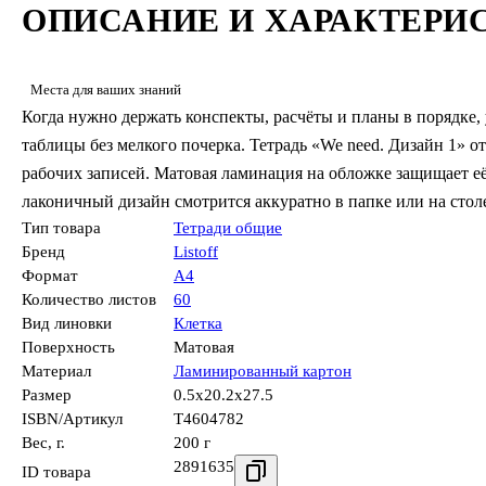
ОПИСАНИЕ И ХАРАКТЕРИ
Места для ваших знаний
Когда нужно держать конспекты, расчёты и планы в порядке,
таблицы без мелкого почерка. Тетрадь «We need. Дизайн 1» от 
рабочих записей. Матовая ламинация на обложке защищает её 
лаконичный дизайн смотрится аккуратно в папке или на стол
Тип товара
Тетради общие
Бренд
Listoff
Формат
А4
Количество листов
60
Вид линовки
Клетка
Поверхность
Матовая
Материал
Ламинированный картон
Размер
0.5x20.2x27.5
ISBN/Артикул
Т4604782
Вес, г.
200 г
2891635
ID товара