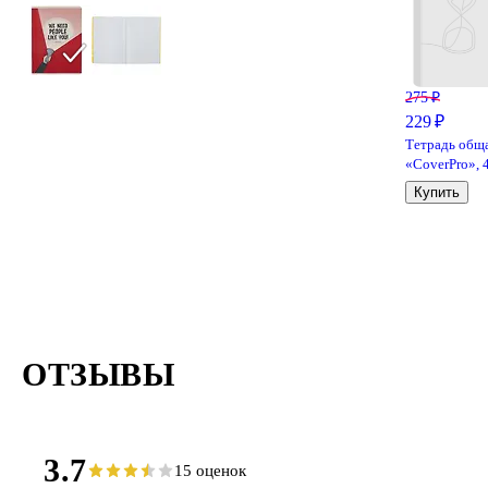
275 ₽
229 ₽
Тетрадь общ
«CoverPrо», 
листов в клет
Купить
А4, в
ассортименте
Erich Krause
ОТЗЫВЫ
3.7
15 оценок