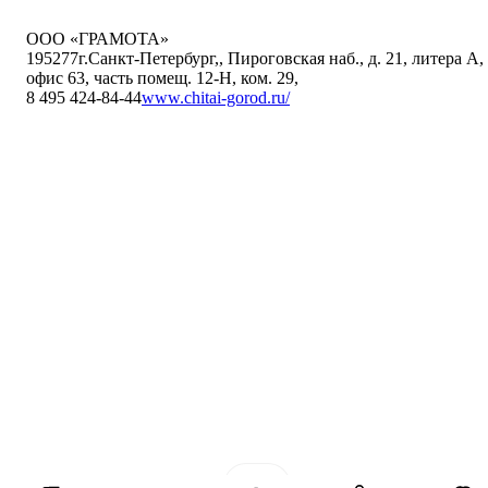
ООО «ГРАМОТА»
195277
г.Санкт-Петербург,
,
Пироговская наб., д. 21, литера А,
офис 63, часть помещ. 12-Н, ком. 29
,
8 495 424-84-44
www.chitai-gorod.ru/