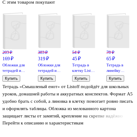
С этим товаром покупают
203 ₽
383 ₽
54 ₽
78 ₽
169 ₽
319 ₽
45 ₽
65 ₽
Обложки для
Обложки для
Тетрадь в
Тетрадь в
тетрадей и
тетрадей и
клетку Listoff
линейку
дневников,
дневников,
«Классическая
Феникс+
Купить
Купить
Купить
Купить
100 мкм,
100 мкм,
серия» в
«Супер
Тетрадь «Смышленый енот» от Listoff подойдёт для школьных
210х350 мм,
209х350 мм,
ассортименте,
мышь» в
Топ-Спин, 10
Топ-Спин, 10
12 листов
ассортименте,
уроков, домашней работы и аккуратных конспектов. Формат А5
штук
штук
24 листа
удобно брать с собой, а линовка в клетку помогает ровно писать
и оформлять таблицы. Обложка из мелованного картона
защищает листы от замятий, крепление на скрепке надёжно
Перейти к описанию и характеристикам
держит блок. Бумага плотностью 60 г/м² подходит для
карандаша и ручки, чтобы записи выглядели опрятно и радовали