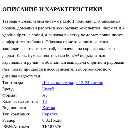
ОПИСАНИЕ И ХАРАКТЕРИСТИКИ
Тетрадь «Смышленый енот» от Listoff подойдёт для школьных
уроков, домашней работы и аккуратных конспектов. Формат А5
удобно брать с собой, а линовка в клетку помогает ровно писать
и оформлять таблицы. Обложка из мелованного картона
защищает листы от замятий, крепление на скрепке надёжно
держит блок. Бумага плотностью 60 г/м² подходит для
карандаша и ручки, чтобы записи выглядели опрятно и радовали
глаз. Товар продаётся в ассортименте, выбор конкретного
дизайна недоступен.
Тип товара
Школьные тетради 12-24 листов
Бренд
Listoff
Формат
А5
Количество листов
18
Вид линовки
Клетка
Тип крепления
Скрепка
Размер
0.3x16x20
ISBN/Артикул
ТК187576