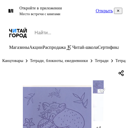
Откройте в приложении
Открыть
Место встречи с книгами
Магазины
Акции
Распродажа
Читай-школа
Сертификаты
П
Канцтовары
Тетради, блокноты, ежедневники
Тетради
Тетрад
+4