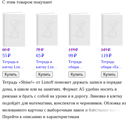
С этим товаром покупают
66 ₽
78 ₽
119 ₽
143 ₽
55 ₽
65 ₽
99 ₽
119 ₽
Тетрадь в
Тетрадь в
Тетрадь
Тетрадь
клетку Listoff
клетку Listoff
общая
общая «Easy
«Классическая
«Классическая
«Leaves» , 48
Cover», 48
Купить
Купить
Купить
Купить
серия» в
серия» в
листов в
листов в
Тетрадь «Shine!» от Listoff поможет держать записи в порядке
ассортименте,
ассортименте,
клетку, А5
клетку, А5, в
18 листов
24 листа
ассортименте
дома, в школе или на занятиях. Формат А5 удобно носить в
- Listoff
рюкзаке и брать с собой на уроки и в дорогу. Линовка в клетку
подойдёт для математики, конспектов и черновиков. Обложка из
мелованного картона с выборочным лаком и блёстками выглядит
Перейти к описанию и характеристикам
аккуратно и защищает листы, а крепление на скрепке позволяет
тетради легко раскрываться. Товар представлен в ассортименте