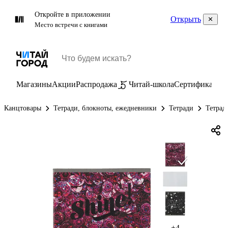
Откройте в приложении
Открыть
Место встречи с книгами
Магазины
Акции
Распродажа
Читай-школа
Сертификаты
П
Канцтовары
Тетради, блокноты, ежедневники
Тетради
Тетрад
+4