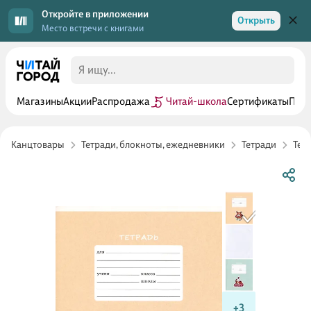
Откройте в приложении
Открыть
Место встречи с книгами
Магазины
Акции
Распродажа
Читай-школа
Сертификаты
Прог
Канцтовары
Тетради, блокноты, ежедневники
Тетради
Тетр
+3