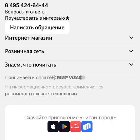
8 495 424-84-44
Вопросы и ответы
Поучаствовать в интервью
Написать обращение
Интернет-магазин
Акции
Розничная сеть
Распродажа
Доставка и оплата
Адреса магазинов
Знаем, что почитать
Программа лояльности
Книжный Дозор
Подарочные сертификаты
О компании
Скоро в продаже
Принимаем к оплате
Правила продажи
Читай-город для бизнеса
Эксклюзивные новинки
На информационном ресурсе применяются
Политика конфиденциальности
Хотите у нас работать?
Лучшие из лучших
рекомендательные технологии
.
Читай-журнал
Книжные циклы
Что ещё почитать?
Скачайте приложение «Читай-город»