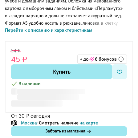
учёбе и домашним заданиям. Обложка из мелованного
картона с выборочным лаком и блёстками «Перламутр»
выглядит нарядно и дольше сохраняет аккуратный вид.
Формат А5 удобно носить в рюкзаке, линовка в клетку
Перейти к описанию и характеристикам
подходит для математики и записей, крепление на скрепку
надёжно держит листы. Обратите внимание: товар
продаётся в ассортименте, выбор конкретного дизайна
54 ₽
недоступен.
45 ₽
+ до
6 бонусов
Купить
В наличии
от 30 ₽
сегодня
Москва
Смотреть наличие
на карте
Забрать из магазина