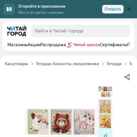
Откройте в приложении
Открыть
Место встречи с книгами
Магазины
Акции
Распродажа
Читай-школа
Сертификаты
Прог
Канцтовары
Тетради, блокноты, ежедневники
Тетради
Тет
+1