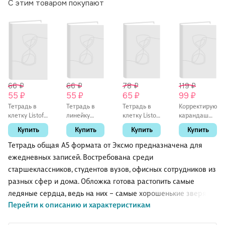
С этим товаром покупают
66 ₽
66 ₽
78 ₽
119 ₽
55 ₽
55 ₽
65 ₽
99 ₽
Тетрадь в
Тетрадь в
Тетрадь в
Корректирующ
клетку Listoff
линейку
клетку Listoff
карандаш
«Классическая
Listoff
«Классическая
GoodMark, 8
Купить
Купить
Купить
Купить
серия» в
«Классическая
серия» в
мл,
ассортименте,
серия» в
ассортименте,
металлический
Тетрадь общая А5 формата от Эксмо предназначена для
18 листов
ассортименте,
24 листа
наконечник,
ежедневных записей. Востребована среди
18 листов
морозостойкий
старшеклассников, студентов вузов, офисных сотрудников из
разных сфер и дома. Обложка готова растопить самые
ледяные сердца, ведь на них – самые хорошенькие зверята,
Перейти к описанию и характеристикам
которые будут поднимать настроение даже в самые
напряженные будни. Обложка изготовлена из мелованного