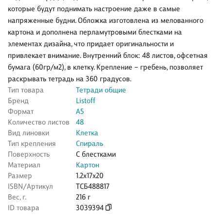
которые будут поднимать настроение даже в самые
напряженные будни. Обложка изготовлена из мелованного
картона и дополнена перламутровыми блестками на
элементах дизайна, что придает оригинальности и
привлекает внимание. Внутренний блок: 48 листов, офсетная
бумага (60гр/м2), в клетку. Крепление – гребень, позволяет
раскрывать тетрадь на 360 градусов.
Тип товара
Тетради общие
Бренд
Listoff
Формат
А5
Количество листов
48
Вид линовки
Клетка
Тип крепления
Спираль
Поверхность
С блестками
Материал
Картон
Размер
1.2x17x20
ISBN/Артикул
ТСБ488817
Вес, г.
216 г
ID товара
3039394