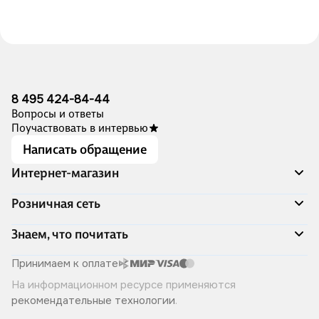
8 495 424-84-44
Вопросы и ответы
Поучаствовать в интервью
Написать обращение
Интернет-магазин
Акции
Розничная сеть
Распродажа
Доставка и оплата
Адреса магазинов
Знаем, что почитать
Программа лояльности
Книжный Дозор
Подарочные сертификаты
О компании
Скоро в продаже
Принимаем к оплате
Правила продажи
Читай-город для бизнеса
Эксклюзивные новинки
На информационном ресурсе применяются
Политика конфиденциальности
Хотите у нас работать?
Лучшие из лучших
рекомендательные технологии
.
Читай-журнал
Книжные циклы