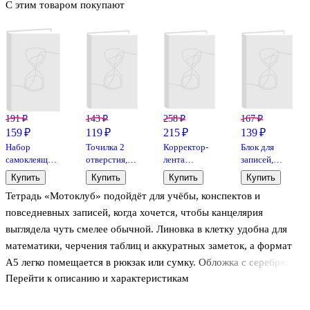
С этим товаром покупают
191 ₽
143 ₽
258 ₽
167 ₽
159 ₽
119 ₽
215 ₽
139 ₽
Набор
Точилка 2
Корректор-
Блок для
самоклеящихся
отверстия,
лента
записей,
закладок
металл, с
«Radiance»,
90х90 мм, 50
Купить
Купить
Купить
Купить
GoodMark
контейнером
Berlingo, 5
листов,
Тетрадь «Мотоклуб» подойдёт для учёбы, конспектов и
мм х 6 м
белый, Проф-
Пресс
повседневных записей, когда хочется, чтобы канцелярия
выглядела чуть смелее обычной. Линовка в клетку удобна для
математики, черчения таблиц и аккуратных заметок, а формат
А5 легко помещается в рюкзак или сумку. Обложка с серебряной
Перейти к описанию и характеристикам
фольгой добавляет эффектный блеск и делает тетрадь заметной
на парте. Крепление на скрепке позволяет тетради хорошо