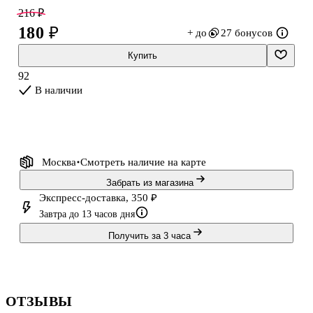
раскрываться и удобно листаться. Обратите внимание: товар
216 ₽
продаётся в ассортименте, выбор конкретного дизайна
180 ₽
+ до
27 бонусов
недоступен.
Купить
92
В наличии
Москва
Смотреть наличие
на карте
Забрать из магазина
Экспресс-доставка, 350 ₽
Завтра до 13 часов дня
Получить за 3 часа
ОТЗЫВЫ