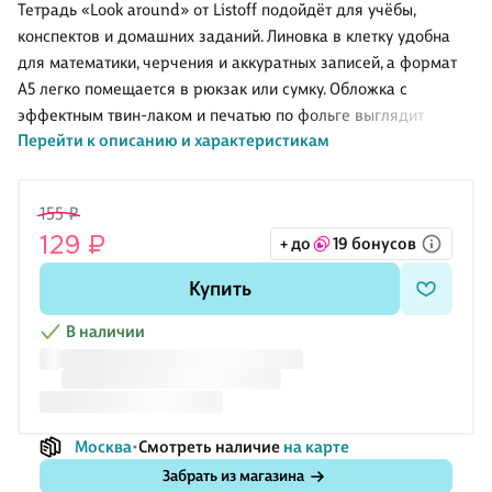
ассортименте,
ассортименте,
серия» в
100 мкм,
Тетрадь «Look around» от Listoff подойдёт для учёбы,
18 листов
24 листа
ассортименте,
210х350 мм,
конспектов и домашних заданий. Линовка в клетку удобна
18 листов
Топ-Спин, 10
для математики, черчения и аккуратных записей, а формат
штук
А5 легко помещается в рюкзак или сумку. Обложка с
эффектным твин-лаком и печатью по фольге выглядит
Перейти к описанию и характеристикам
выразительно и дольше сохраняет опрятный вид. Крепление
на скрепке позволяет тетради хорошо раскрываться и не
мешает при письме. Товар продаётся в ассортименте, выбор
155 ₽
конкретного дизайна недоступен.
129 ₽
+ до
19 бонусов
Купить
В наличии
Москва
Смотреть наличие
на карте
Забрать из магазина