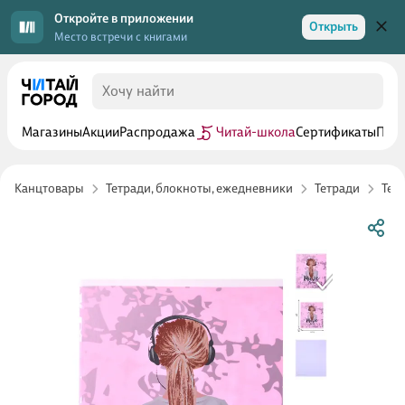
Откройте в приложении
Открыть
Место встречи с книгами
Магазины
Акции
Распродажа
Читай-школа
Сертификаты
Прог
Канцтовары
Тетради, блокноты, ежедневники
Тетради
Тет