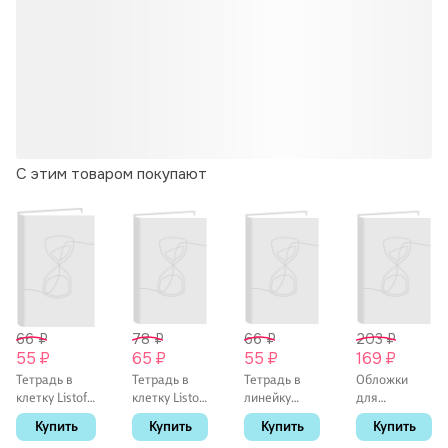
С этим товаром покупают
66 ₽
78 ₽
66 ₽
203 ₽
55 ₽
65 ₽
55 ₽
169 ₽
Тетрадь в
Тетрадь в
Тетрадь в
Обложки
клетку Listoff
клетку Listoff
линейку
для
«Классическая
«Классическая
Listoff
тетрадей и
Купить
Купить
Купить
Купить
серия» в
серия» в
«Классическая
дневников,