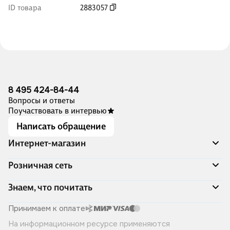
ID товара
2883057
8 495 424-84-44
Вопросы и ответы
Поучаствовать в интервью
Написать обращение
Интернет-магазин
Акции
Розничная сеть
Распродажа
Доставка и оплата
Адреса магазинов
Знаем, что почитать
Программа лояльности
Книжный Дозор
Подарочные сертификаты
О компании
Скоро в продаже
Принимаем к оплате
Правила продажи
Читай-город для бизнеса
Эксклюзивные новинки
На информационном ресурсе применяются
Политика конфиденциальности
Хотите у нас работать?
Лучшие из лучших