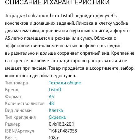
ОПИСАНИЕ И ХАРАКТЕРИСТИКИ
Тетрадь «Look around» от Listoff подойдёт для учёбы,
конспектов и домашних заданий. Линовка в клетку удобна
для математики, черчения и аккуратных записей, а формат
А5 легко помещается в рюкзак или сумку. Обложка с
эффектным твин-лаком и печатью по фольге выглядит
выразительно и дольше сохраняет опрятный вид. Крепление
на скрепке позволяет тетради хорошо раскрываться и не
мешает при письме. Товар продаётся в ассортименте, выбор
конкретного дизайна недоступен.
Тип товара
Тетради общие
Бренд
Listoff
Формат
А5
Количество листов
48
Вид линовки
Клетка
Тип крепления
Скрепка
Размер
0.4x16.2x20.1
ISBN/Артикул
ТКФ2Л487958
Вес, г.
108 г