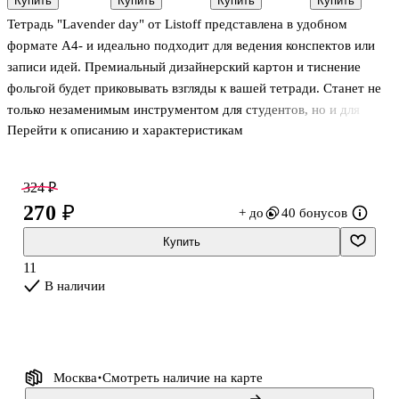
Купить
Купить
Купить
Купить
Gold,
Ущелье», 40
мм х 4 м
day», 48
Тетрадь "Lavender day" от Listoff представлена в удобном
MunHwa
листов в
листов в
клетку, А4 -
клетку, А4 -
формате А4- и идеально подходит для ведения конспектов или
Be Smart
Listoff
записи идей. Премиальный дизайнерский картон и тиснение
фольгой будет приковывать взгляды к вашей тетради. Станет не
только незаменимым инструментом для студентов, но и для
Перейти к описанию и характеристикам
всех, кто хочет добавить в свою жизнь яркий аксессуар для
ведения записей. Внутренний блок: 40 листов, 70гр/м2, в клетку.
324 ₽
270 ₽
+ до
40 бонусов
Купить
11
В наличии
Москва
Смотреть наличие
на карте