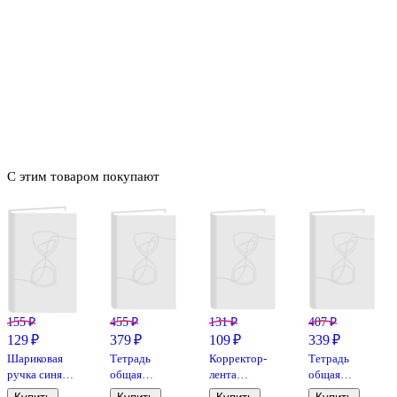
С этим товаром покупают
155 ₽
455 ₽
131 ₽
407 ₽
129 ₽
379 ₽
109 ₽
339 ₽
Шариковая
Тетрадь
Корректор-
Тетрадь
ручка синяя
общая
лента
общая
0,5 мм, MC
«Dune.
GoodMark, 5
«Serenity