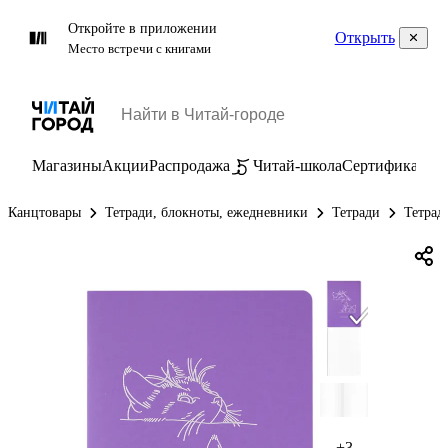
Откройте в приложении
Открыть
Место встречи с книгами
Магазины
Акции
Распродажа
Читай-школа
Сертификаты
П
Канцтовары
Тетради, блокноты, ежедневники
Тетради
Тетрад
+3