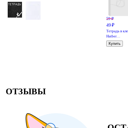
59 ₽
49 ₽
Тетрадь в кл
Hatber
«Зеленая» 24
Купить
листа
ОТЗЫВЫ
ОСТ