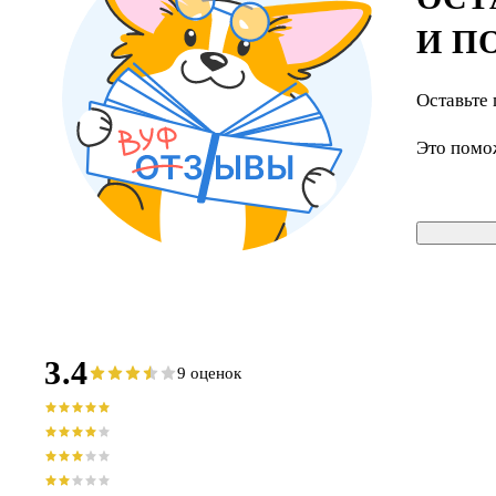
И П
Оставьте 
Это помо
3.4
9 оценок