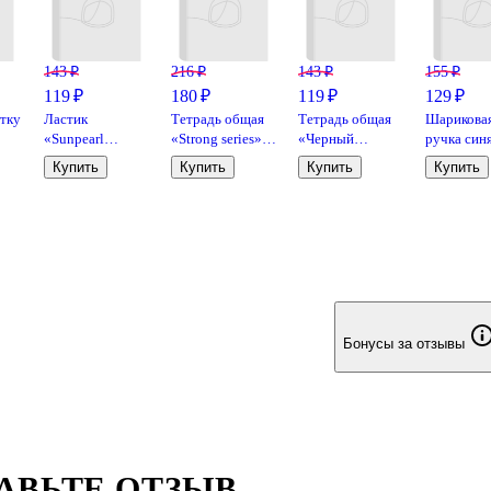
143 ₽
216 ₽
143 ₽
155 ₽
119 ₽
180 ₽
119 ₽
129 ₽
етку
Ластик
Тетрадь общая
Тетрадь общая
Шарикова
«Sunpearl
«Strong series»,
«Черный
ручка синя
6541/40», Koh-i-
96 листов в
бумвинил», 48
мм, MC Go
Купить
Купить
Купить
Купить
Noor,
клетку, А5, в
листов в клетку,
MunHwa
комбинированный
ассортименте -
А5 - Listoff
Listoff
Бонусы за отзывы
АВЬТЕ ОТЗЫВ