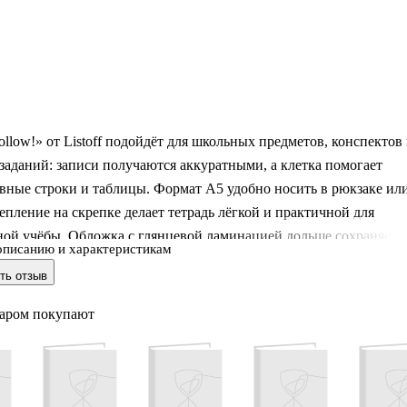
ollow!» от Listoff подойдёт для школьных предметов, конспектов
аданий: записи получаются аккуратными, а клетка помогает
вные строки и таблицы. Формат А5 удобно носить в рюкзаке ил
репление на скрепке делает тетрадь лёгкой и практичной для
ной учёбы. Обложка с глянцевой ламинацией дольше сохраняет
описанию и характеристикам
ид и меньше пачкается — приятно брать в руки каждый день.
ть отзыв
нимание: товар продаётся в ассортименте, выбор конкретного
варом покупают
доступен.