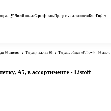
родажа
Читай-школа
Сертификаты
Программа лояльности
Блог
Ещё
ади 96 листов
Тетради клетка 96
Тетрадь общая «Follow!», 96 листов
етку, А5, в ассортименте - Listoff