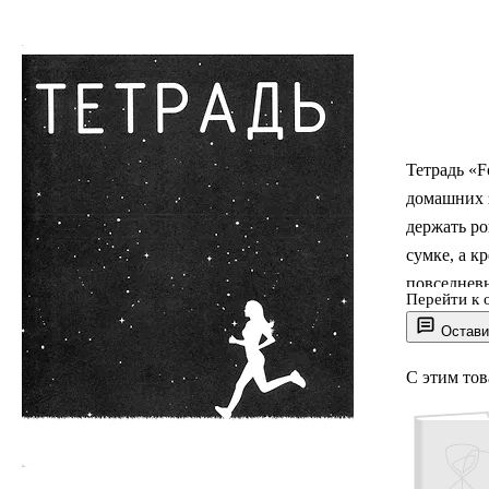
Тетрадь «F
домашних з
держать ро
сумке, а к
повседнев
Перейти к 
опрятный в
Остави
Обратите в
С этим то
дизайна не