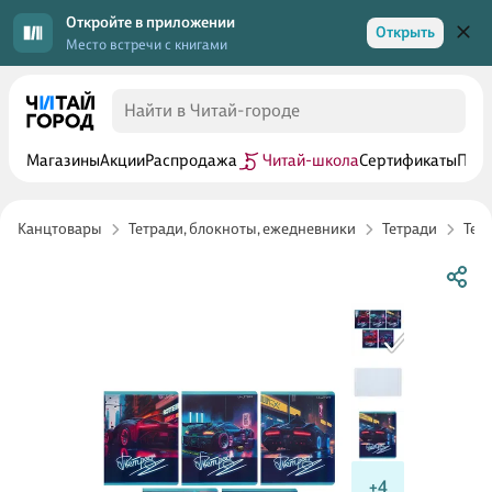
Откройте в приложении
Открыть
Место встречи с книгами
Магазины
Акции
Распродажа
Читай-школа
Сертификаты
Прог
Канцтовары
Тетради, блокноты, ежедневники
Тетради
Тет
+4