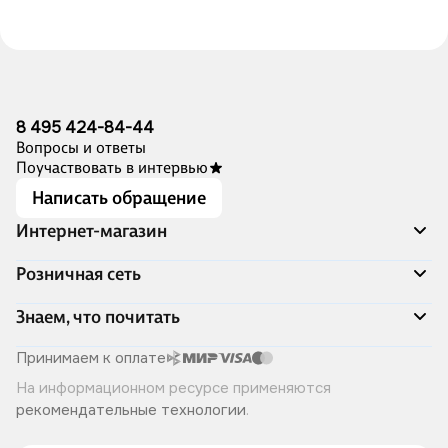
8 495 424-84-44
Вопросы и ответы
Поучаствовать в интервью
Написать обращение
Интернет-магазин
Акции
Розничная сеть
Распродажа
Доставка и оплата
Адреса магазинов
Знаем, что почитать
Программа лояльности
Книжный Дозор
Подарочные сертификаты
О компании
Скоро в продаже
Принимаем к оплате
Правила продажи
Читай-город для бизнеса
Эксклюзивные новинки
На информационном ресурсе применяются
Политика конфиденциальности
Хотите у нас работать?
Лучшие из лучших
рекомендательные технологии
.
Читай-журнал
Книжные циклы