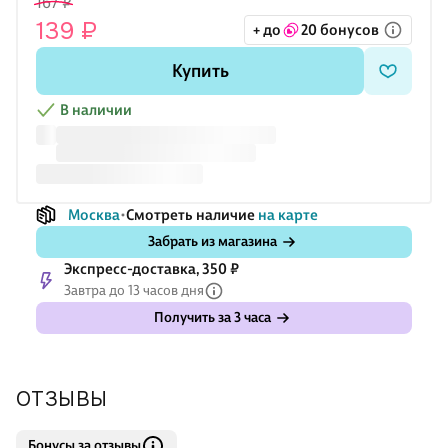
167 ₽
ассортименте, выбор конкретного дизайна недоступен.
139 ₽
+ до
20 бонусов
Купить
В наличии
Москва
Смотреть наличие
на карте
Забрать из магазина
Экспресс-доставка, 350 ₽
Завтра до 13 часов дня
Получить за 3 часа
ОТЗЫВЫ
Бонусы за отзывы