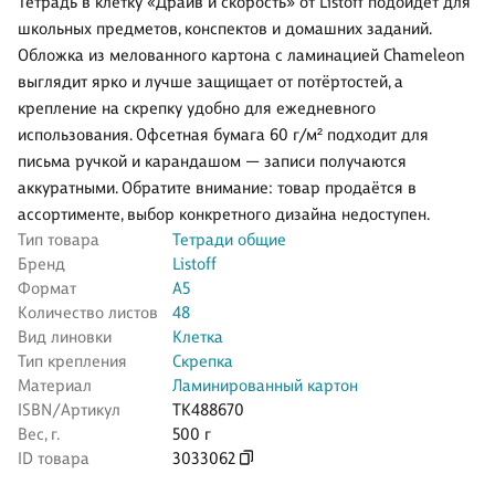
Тетрадь в клетку «Драйв и скорость» от Listoff подойдёт для
школьных предметов, конспектов и домашних заданий.
Обложка из мелованного картона с ламинацией Chameleon
выглядит ярко и лучше защищает от потёртостей, а
крепление на скрепку удобно для ежедневного
использования. Офсетная бумага 60 г/м² подходит для
письма ручкой и карандашом — записи получаются
аккуратными. Обратите внимание: товар продаётся в
ассортименте, выбор конкретного дизайна недоступен.
Тип товара
Тетради общие
Бренд
Listoff
Формат
А5
Количество листов
48
Вид линовки
Клетка
Тип крепления
Скрепка
Материал
Ламинированный картон
ISBN/Артикул
ТК488670
Вес, г.
500 г
ID товара
3033062