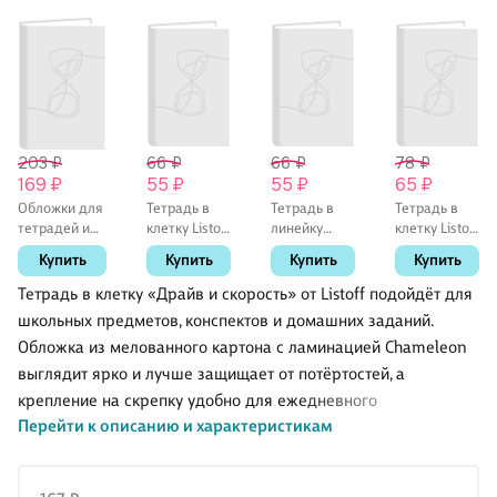
203 ₽
66 ₽
66 ₽
78 ₽
169 ₽
55 ₽
55 ₽
65 ₽
Обложки для
Тетрадь в
Тетрадь в
Тетрадь в
тетрадей и
клетку Listoff
линейку
клетку Listoff
дневников,
«Классическая
Listoff
«Классическая
Купить
Купить
Купить
Купить
100 мкм,
серия» в
«Классическая
серия» в
210х350 мм,
ассортименте,
серия» в
ассортименте,
Тетрадь в клетку «Драйв и скорость» от Listoff подойдёт для
Топ-Спин, 10
18 листов
ассортименте,
24 листа
школьных предметов, конспектов и домашних заданий.
штук
18 листов
Обложка из мелованного картона с ламинацией Chameleon
выглядит ярко и лучше защищает от потёртостей, а
крепление на скрепку удобно для ежедневного
Перейти к описанию и характеристикам
использования. Офсетная бумага 60 г/м² подходит для
письма ручкой и карандашом — записи получаются
аккуратными. Обратите внимание: товар продаётся в