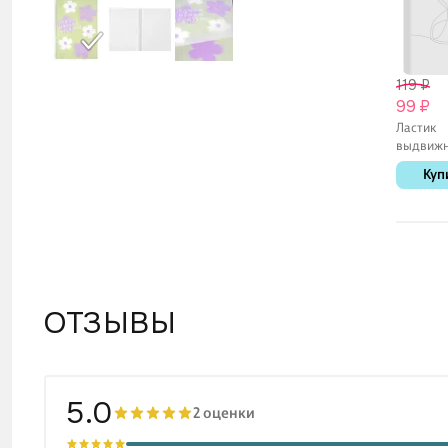
119 ₽
99 ₽
Ластик
выдвижн
Tochain,
Куп
щеточка,
ассорти
ОТЗЫВЫ
5.0
2 оценки