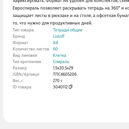
зафиксировать. Формат А4 удобен для конспектов, схем 
Евроспираль позволяет раскрывать тетрадь на 360° и 
защищает листы в рюкзаке и на столе, а офсетная бум
то, что нужно для продуктивных дней.
Тип товара
Тетради общие
Бренд
Listoff
Формат
А4
Количество листов
60
Вид линовки
Клетка
Тип крепления
Спираль
Размер
1.5x20.5x29
ISBN/Артикул
ТПС4605206
Вес, г.
270 г
ID товара
3040112