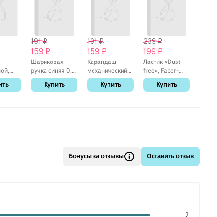
191 ₽
191 ₽
239 ₽
191 ₽
159 ₽
159 ₽
199 ₽
159 
Шариковая
Карандаш
Ластик «Dust
Кара
ой,
ручка синяя 0,7
механический
free», Faber-
механ
мм, BPS-GP-F L,
«Megapolis
Castell
«Mega
ить
Купить
Купить
Купить
К
 в
Pilot
Concept», Erich
Concep
менте
Krause, 0,5 мм
Krause
HB
Бонусы за отзывы
Оставить отзыв
2