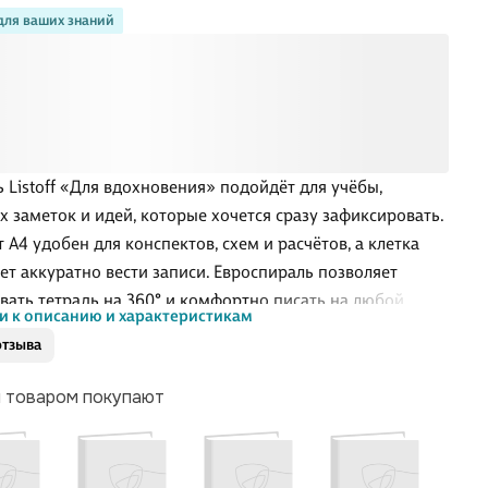
для ваших знаний
ь Listoff «Для вдохновения» подойдёт для учёбы,
х заметок и идей, которые хочется сразу зафиксировать.
 А4 удобен для конспектов, схем и расчётов, а клетка
ет аккуратно вести записи. Евроспираль позволяет
вать тетрадь на 360° и комфортно писать на любой
и к описанию и характеристикам
це. Двойная обложка защищает листы в рюкзаке и на
отзыва
 а офсетная бумага приятно подходит для письма ручкой
ндашом — то, что нужно для продуктивных дней.
м товаром покупают