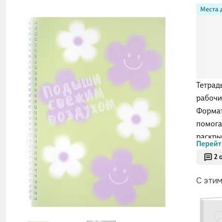
Места 
Тетрад
рабочи
Формат
помога
раскры
Перейт
страни
2 
столе,
и кара
С эти