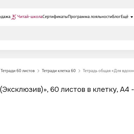
одажа
Читай-школа
Сертификаты
Программа лояльности
Блог
Ещё
Тетради 60 листов
Тетради клетка 60
Тетрадь общая «Для вдохнове
ксклюзив)», 60 листов в клетку, А4 - 