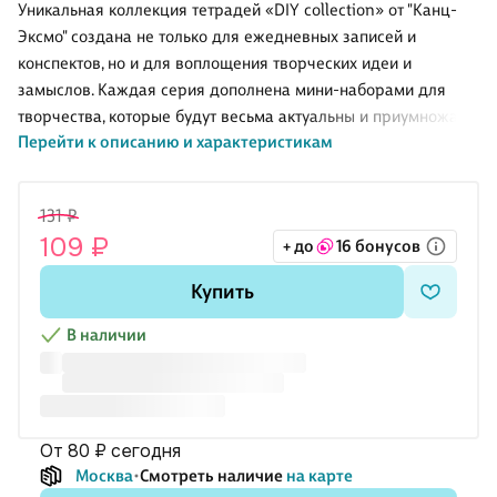
ассортименте,
серия» в
серия» в
ассортименте,
Уникальная коллекция тетрадей «DIY collection» от "Канц-
24 листа
ассортименте,
ассортименте,
18 листов
Эксмо" создана не только для ежедневных записей и
24 листа
18 листов
конспектов, но и для воплощения творческих идеи и
замыслов. Каждая серия дополнена мини-наборами для
творчества, которые будут весьма актуальны и приумножат
Перейти к описанию и характеристикам
позитивное настроение в течении всего года. На обороте
задней обложки размещены понятные инструкции, схемы и
шаблоны мини открыток, закладок для книг, бирок для
131 ₽
подарков, декоративных подставок. Дизайн на обложке
109 ₽
+ до
16 бонусов
дополнен эффектной пленкой "серебро", что придает
холодный металлический блеск всей иллюстрации. Формат:
Купить
А5. Листаж: 48 листов. Линовка: клетка с полями. Крепление:
скрепка
В наличии
В ассортименте без возможности выбора.
от 80 ₽
сегодня
Москва
Смотреть наличие
на карте