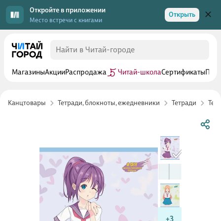
Откройте в приложении
Открыть
Место встречи с книгами
Магазины
Акции
Распродажа
Читай-школа
Сертификаты
Прог
Канцтовары
Тетради, блокноты, ежедневники
Тетради
Тет
+3