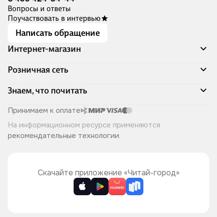
Вопросы и ответы
Поучаствовать в интервью
Написать обращение
Интернет-магазин
Акции
Розничная сеть
Распродажа
Доставка и оплата
Адреса магазинов
Знаем, что почитать
Программа лояльности
Книжный Дозор
Подарочные сертификаты
О компании
Скоро в продаже
Принимаем к оплате
Правила продажи
Читай-город для бизнеса
Эксклюзивные новинки
На информационном ресурсе применяются
Политика конфиденциальности
Хотите у нас работать?
Лучшие из лучших
рекомендательные технологии
.
Читай-журнал
Книжные циклы
Что ещё почитать?
Скачайте приложение «Читай-город»