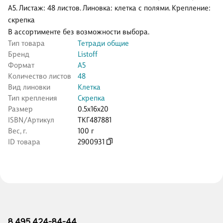
А5. Листаж: 48 листов. Линовка: клетка с полями. Крепление:
скрепка
В ассортименте без возможности выбора.
Тип товара
Тетради общие
Бренд
Listoff
Формат
А5
Количество листов
48
Вид линовки
Клетка
Тип крепления
Скрепка
Размер
0.5x16x20
ISBN/Артикул
ТКГ487881
Вес, г.
100 г
ID товара
2900931
8 495 424-84-44