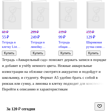
66 ₽
299 ₽
119 ₽
155 ₽
55 ₽
249 ₽
99 ₽
129 ₽
Тетрадь в
Тетради в
Тетрадь
Шариковая
клетку Listoff
линейку
общая
ручка синяя
«Классическая
Hatber
«Marble», 48
0,5 мм, MC
Купить
Купить
Купить
Купить
серия» в
«Зеленая» 10
листов в
Gold,
Тетрадь «Акварельный сад» поможет держать записи в порядке
ассортименте,
штук, 18
клетку, А5, в
MunHwa
18 листов
листов
ассортименте
и добавит в учёбу немного цвета. Нежные акварельные
- Listoff
иллюстрации на обложке смотрятся аккуратно и подойдут и
школьнику, и студенту. Формат А5 удобно брать с собой в
рюкзак или сумку, а линовка в клетку подходит для конспектов,
Перейти к описанию и характеристикам
упражнений и черновиков. Глянцевая ламинация защищает
обложку от потёртостей и влаги, крепление на скрепке надёжно
держит блок. Бренд Listoff.
за 120 ₽
сегодня