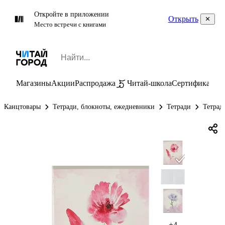
Откройте в приложении
Открыть
Место встречи с книгами
Магазины
Акции
Распродажа
Читай-школа
Сертификаты
П
Канцтовары
Тетради, блокноты, ежедневники
Тетради
Тетрад
+4