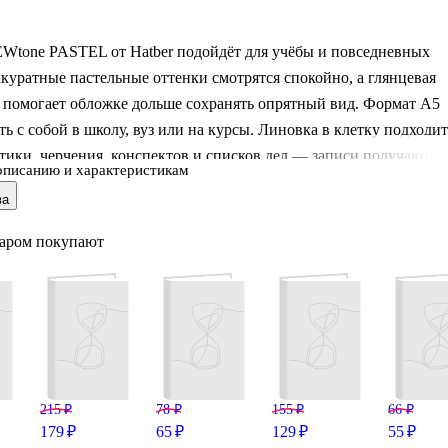
EWtone PASTEL от Hatber подойдёт для учёбы и повседневных
ккуратные пастельные оттенки смотрятся спокойно, а глянцевая
 помогает обложке дольше сохранять опрятный вид. Формат А5
ть с собой в школу, вуз или на курсы. Линовка в клетку подходит
тики, черчения, конспектов и списков дел — записи получаются
описанию и характеристикам
читаемыми. Отличный вариант, когда нужна тетрадь с
ва
ым объёмом для одного предмета или проекта. Обратите
товар продаётся в ассортименте, выбор конкретного дизайна
варом покупают
.
215 ₽
78 ₽
155 ₽
66 ₽
179 ₽
65 ₽
129 ₽
55 ₽