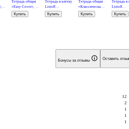
Тетрадь общая
Тетрадь в клетку
Тетрадь общая
Тетрадь в 
0,5
«Easy Cover», 96
Listoff
«Классическая
Listoff
листов в клетку,
«Классическая
серия», 96
«Классиче
Купить
Купить
Купить
Купить
А5, в
серия» в
листов в клетку,
серия» в
ассортименте -
ассортименте,
А5, в
ассортиме
Listoff
24 листа
ассортименте -
18 листов
Listoff
Оставить отзы
Бонусы за отзывы
12
2
1
1
1