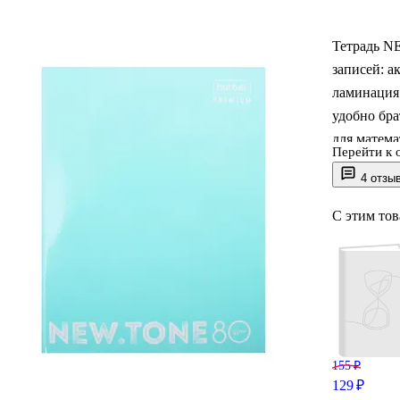
Тетрадь N
записей: а
ламинация
удобно бра
для матема
Перейти к 
ровными и 
4 отзы
увеличенн
внимание: 
С этим то
недоступен
155 ₽
129 ₽