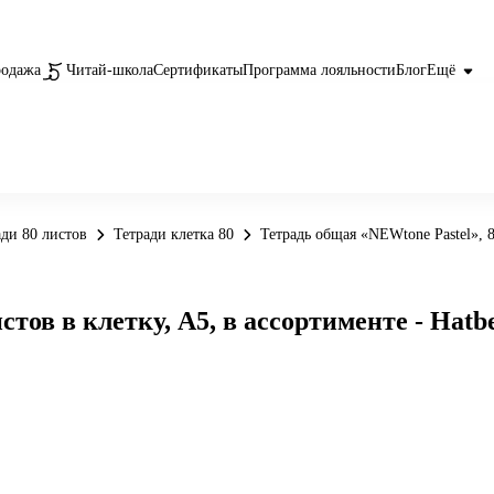
родажа
Читай-школа
Сертификаты
Программа лояльности
Блог
Ещё
ади 80 листов
Тетради клетка 80
Тетрадь общая «NEWtone Pastel», 8
стов в клетку, А5, в ассортименте - Hatb