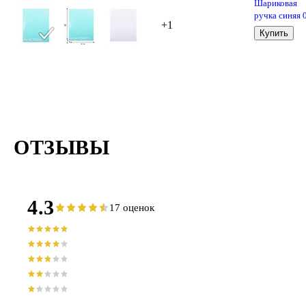
Шариковая
ручка синяя 
+1
мм, MC Gold,
Купить
MunHwa
ОТЗЫВЫ
4.3
17 оценок