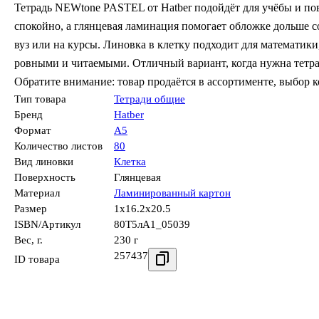
Тетрадь NEWtone PASTEL от Hatber подойдёт для учёбы и по
спокойно, а глянцевая ламинация помогает обложке дольше с
вуз или на курсы. Линовка в клетку подходит для математики
ровными и читаемыми. Отличный вариант, когда нужна тетра
Обратите внимание: товар продаётся в ассортименте, выбор 
Тип товара
Тетради общие
Бренд
Hatber
Формат
А5
Количество листов
80
Вид линовки
Клетка
Поверхность
Глянцевая
Материал
Ламинированный картон
Размер
1x16.2x20.5
ISBN/Артикул
80Т5лA1_05039
Вес, г.
230 г
257437
ID товара