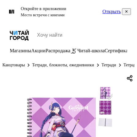
Откройте в приложении
Открыть
Место встречи с книгами
Магазины
Акции
Распродажа
Читай-школа
Сертификаты
П
Канцтовары
Тетради, блокноты, ежедневники
Тетради
Тетрад