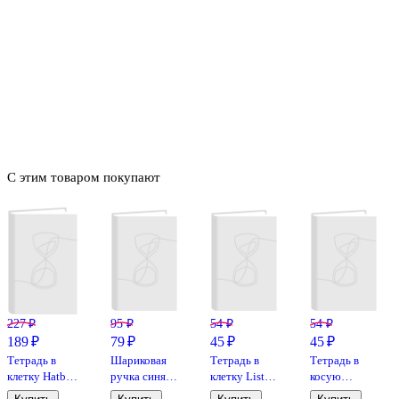
С этим товаром покупают
227 ₽
95 ₽
54 ₽
54 ₽
189 ₽
79 ₽
45 ₽
45 ₽
Тетрадь в
Шариковая
Тетрадь в
Тетрадь в
клетку Hatber,
ручка синяя
клетку Listoff
косую
12 листов,
0,7 мм, R-301
«Классическая
линейку