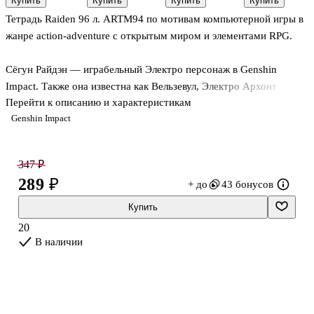
Купить
Купить
Купить
Купить
зеленые, 10
Orange Stick,
серия» в
Listoff
Тетрадь Raiden 96 л. ARTM94 по мотивам компьютерной игры в
штук
Erich Krause
ассортименте,
«Классическая
12 листов
серия» в
жанре action-adventure с открытым миром и элементами RPG.
ассортименте,
12 листов
Сёгун Райдэн — играбельный Электро персонаж в Genshin
Impact. Также она известна как Вельзевул, Электро Архонт
Перейти к описанию и характеристикам
Инадзумы. Сёгун Райдэн - самое могущественное и страшное
Genshin Impact
воплощение Электро в этом мире, верховный правитель сёгуната
Инадзумы. Обладая мощью грома и молний, она следует
одиноким путём, носящим имя вечности.
347 ₽
289 ₽
+ до
43 бонусов
Купить
20
В наличии