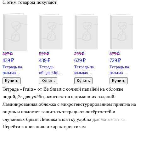
С этим товаром покупают
527 ₽
527 ₽
755 ₽
875 ₽
439 ₽
439 ₽
629 ₽
729 ₽
Тетрадь на
Тетрадь
Тетрадь на
Тетрадь на
кольцах
общая «Joli»,
кольцах
кольцах
«Pastel» в
120 листов в
«Pastel» 120
«April.
Купить
Купить
Купить
Купить
ассортименте
клетку, А5 -
листов в
Белый» 120
Тетрадь «Fruits» от Be Smart с сочной папайей на обложке
80 листов в
Be Smart
клетку, А5,
листов в
клетку, А5,
сменный
клетку, А5,
подойдёт для учёбы, конспектов и домашних заданий.
сменный блок
блок - Be
сменный
Ламинированная обложка с микротекстурированием приятна на
- ERICH
Smart
блок - Be
ощупь и помогает защитить тетрадь от потёртостей и
KRAUSE
Smart
случайных брызг. Линовка в клетку удобна для математики,
Перейти к описанию и характеристикам
физики и аккуратных схем, а формат А5 легко помещается в
рюкзак или сумку. Скрепка надёжно держит страницы и не