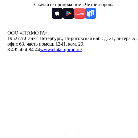
Скачайте приложение «Читай-город»
ООО «ГРАМОТА»
195277
г.Санкт-Петербург,
,
Пироговская наб., д. 21, литера А,
офис 63, часть помещ. 12-Н, ком. 29
,
8 495 424-84-44
www.chitai-gorod.ru/