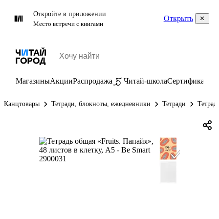
Откройте в приложении
Открыть
Место встречи с книгами
Магазины
Акции
Распродажа
Читай-школа
Сертификаты
П
Канцтовары
Тетради, блокноты, ежедневники
Тетради
Тетрад