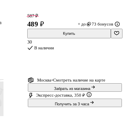
587 ₽
а
489 ₽
+ до
73 бонусов
Купить
30
В наличии
Москва
Смотреть наличие
на карте
Забрать из магазина
Экспресс-доставка, 350 ₽
Получить за 3 часа
107 ₽
83 ₽
455 ₽
491 ₽
89 ₽
69 ₽
379 ₽
409 ₽