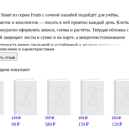
 Smart из серии Fruits с сочной папайей подойдёт для учёбы,
меток и конспектов — писать в ней приятно каждый день. Клетк
ккуратно оформлять записи, схемы и расчёты. Твёрдая обложка с
 защищает листы в сумке и на парте, а микротекстурирование
ерхность менее скользкой и устойчивой к мелким потёртостям.
описанию и характеристикам
на спирали позволяет раскрывать тетрадь на 360° и удобно
ть отзыв
раницы. Формат А5 легко помещается в рюкзак или папку.
варом покупают
119 ₽
707 ₽
191 ₽
155 ₽
99 ₽
589 ₽
159 ₽
129 ₽