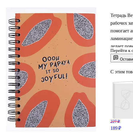
Тетрадь Be
рабочих за
помогает а
ламинацией
делает пов
Перейти к 
Крепление 
Остави
листать ст
С этим то
227 ₽
189 ₽