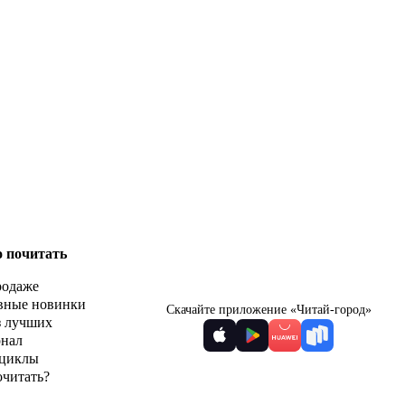
о почитать
родаже
вные новинки
Скачайте приложение «Читай-город»
з лучших
рнал
циклы
очитать?