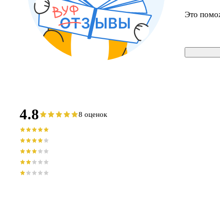
Это помо
4.8
8 оценок