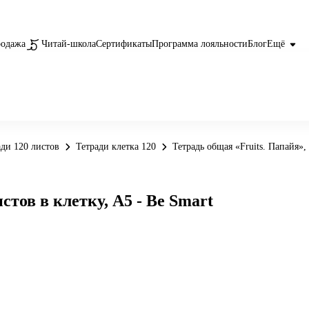
родажа
Читай-школа
Сертификаты
Программа лояльности
Блог
Ещё
ади 120 листов
Тетради клетка 120
Тетрадь общая «Fruits. Папайя»,
стов в клетку, А5 - Be Smart