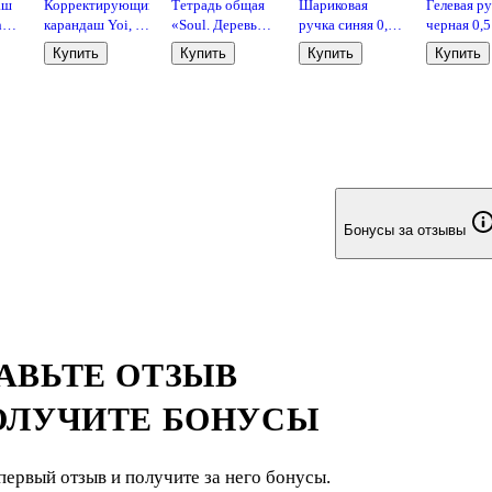
аш
Корректирующий
Тетрадь общая
Шариковая
Гелевая р
h
карандаш Yoi, 6
«Soul. Деревья»,
ручка синяя 0,7
черная 0,5
мл,
120 листов в
мм, BPS-GP-F L,
Slider, Schi
Купить
Купить
Купить
Купить
металлический
клетку, А5 - Be
Pilot
наконечник,
Smart
морозостойкий
Бонусы за отзывы
АВЬТЕ ОТЗЫВ
ОЛУЧИТЕ БОНУСЫ
первый отзыв и получите за него бонусы.