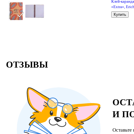
Клей-каранд
«Extra», Eric
Krause, 15 г
Купить
ОТЗЫВЫ
ОСТ
И П
Оставьте 