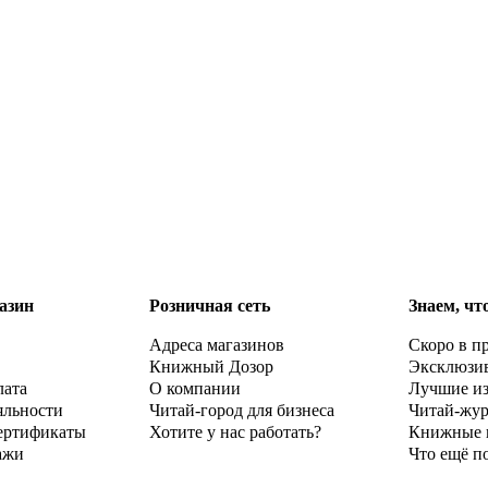
азин
Розничная сеть
Знаем, чт
Адреса магазинов
Скоро в п
Книжный Дозор
Эксклюзи
лата
О компании
Лучшие и
яльности
Читай-город для бизнеса
Читай-жу
ертификаты
Хотите у нас работать?
Книжные 
ажи
Что ещё п