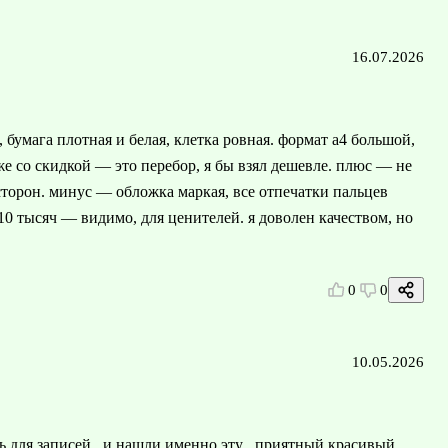
16.07.2026
 бумага плотная и белая, клетка ровная. формат а4 большой,
же со скидкой — это перебор, я бы взял дешевле. плюс — не
сторон. минус — обложка маркая, все отпечатки пальцев
10 тысяч — видимо, для ценителей. я доволен качеством, но
0
0
10.05.2026
 для записей , и нашли именно эту , приятный красивый