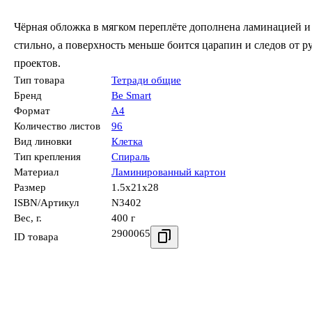
Чёрная обложка в мягком переплёте дополнена ламинацией 
стильно, а поверхность меньше боится царапин и следов от 
проектов.
Тип товара
Тетради общие
Бренд
Be Smart
Формат
А4
Количество листов
96
Вид линовки
Клетка
Тип крепления
Спираль
Материал
Ламинированный картон
Размер
1.5x21x28
ISBN/Артикул
N3402
Вес, г.
400 г
2900065
ID товара