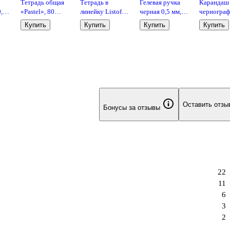
Тетрадь общая
Тетрадь в
Гелевая ручка
Карандаш
0,5
«Pastel», 80
линейку Listoff
черная 0,5 мм,
черногра
листов в клетку,
«Классическая
Mile, Schiller
техническ
Купить
Купить
Купить
Купить
А4, в
серия» в
2B,
ассортименте -
ассортименте,
шестигран
Erich Krause
18 листов
Koh-I-Noo
Оставить отзы
Бонусы за отзывы
22
11
6
3
2