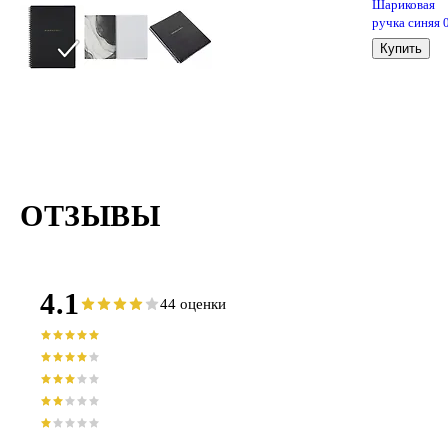
Шариковая
ручка синяя 
мм, MC Gold,
Купить
MunHwa
ОТЗЫВЫ
4.1
44 оценки