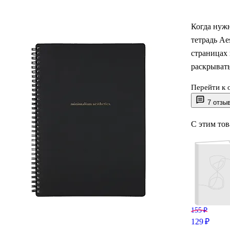
Когда нужн
тетрадь Ae
страницах 
раскрывать
Перейти к 
Чёрная об
7 отзы
фольгиров
меньше бои
С этим то
университ
155 ₽
129 ₽