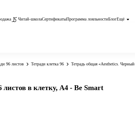
родажа
Читай-школа
Сертификаты
Программа лояльности
Блог
Ещё
ади 96 листов
Тетради клетка 96
Тетрадь общая «Aesthetics. Черный»
 листов в клетку, А4 - Be Smart