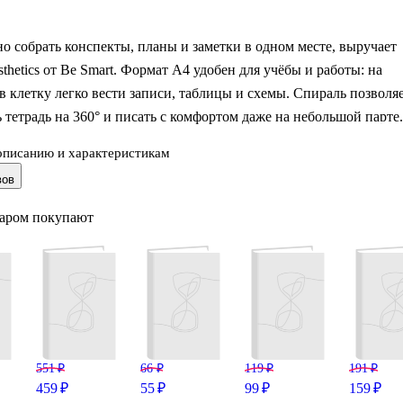
о собрать конспекты, планы и заметки в одном месте, выручает
sthetics от Be Smart. Формат А4 удобен для учёбы и работы: на
в клетку легко вести записи, таблицы и схемы. Спираль позволя
 тетрадь на 360° и писать с комфортом даже на небольшой парте.
описанию и характеристикам
ложка в мягком переплёте дополнена ламинацией и аккуратными
вов
анными акцентами — выглядит строго и стильно, а поверхность
тся царапин и следов от рук. Отличный вариант для офиса,
варом покупают
ета и домашних проектов.
551 ₽
66 ₽
119 ₽
191 ₽
459 ₽
55 ₽
99 ₽
159 ₽