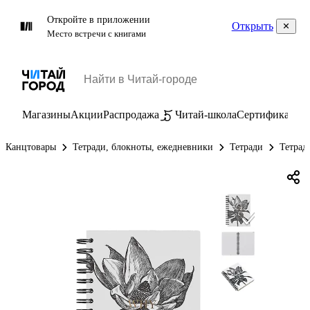
Откройте в приложении
Открыть
Место встречи с книгами
Магазины
Акции
Распродажа
Читай-школа
Сертификаты
П
Канцтовары
Тетради, блокноты, ежедневники
Тетради
Тетрад