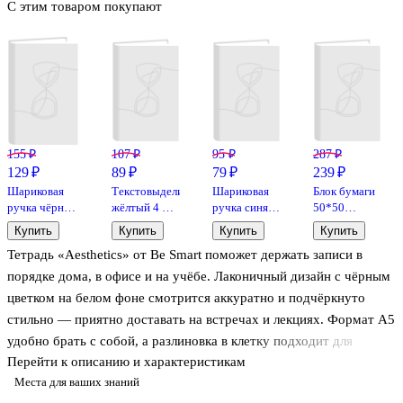
С этим товаром покупают
155 ₽
107 ₽
95 ₽
287 ₽
129 ₽
89 ₽
79 ₽
239 ₽
Шариковая
Текстовыделитель
Шариковая
Блок бумаги
ручка чёрная
жёлтый 4 мм,
ручка синяя
50*50
0,5 мм, MC
GoodMark
0,7 мм, R-301
самоклеящийся
Купить
Купить
Купить
Купить
Gold,
Orange Stick,
250 листов, 5
Тетрадь «Aesthetics» от Be Smart поможет держать записи в
MunHwa
Erich Krause
неоновых
цветов,
порядке дома, в офисе и на учёбе. Лаконичный дизайн с чёрным
GoodMark
цветком на белом фоне смотрится аккуратно и подчёркнуто
стильно — приятно доставать на встречах и лекциях. Формат А5
удобно брать с собой, а разлиновка в клетку подходит для
Перейти к описанию и характеристикам
конспектов, расчётов и списков дел. Крепление на спирали
Места для ваших знаний
позволяет легко перелистывать страницы и раскрывать тетрадь