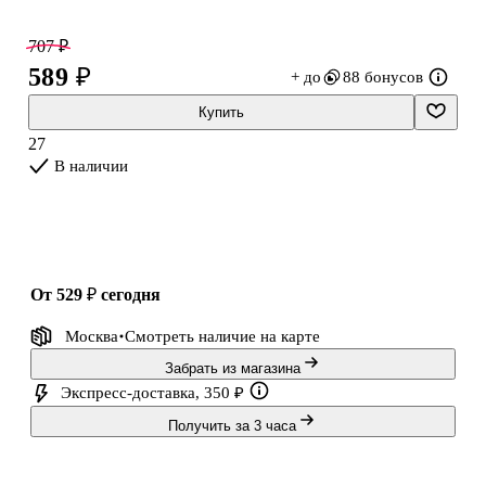
на 360°. Твёрдая обложка с ламинацией защищает листы от
замятий, а фольгированные детали добавляют заметный акцент.
707 ₽
589 ₽
+ до
88 бонусов
Купить
27
В наличии
от 529 ₽
сегодня
Москва
Смотреть наличие
на карте
Забрать из магазина
Экспресс-доставка, 350 ₽
Получить за 3 часа