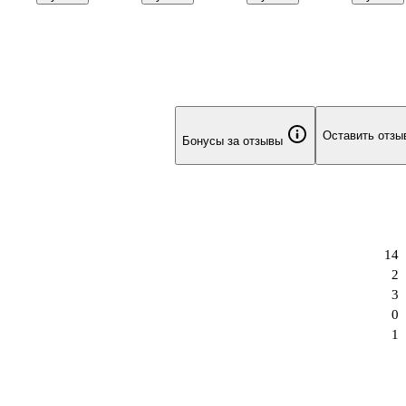
48
Физика» 48
География» 48
панда», для
Биология»
ку -
листов в клетку,
листов в клетку,
младших
листов в к
со справочными
со справочными
классов, Unnika
со справо
материалами -
материалами -
материала
Listoff
Listoff
Listoff
Оставить отзы
Бонусы за отзывы
14
2
3
0
1