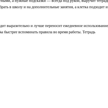
тными, а нужные подсказки — всегда под рукой, выручит тетрад
рать в школу и на дополнительные занятия, а клетка подходит и
дит выразительно и лучше переносит ежедневное использование
ы быстрее вспоминать правила во время работы. Тетрадь