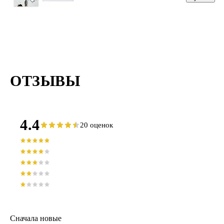
География» 
листов в клет
Listoff
ОТЗЫВЫ
4.4
20 оценок
Сначала новые