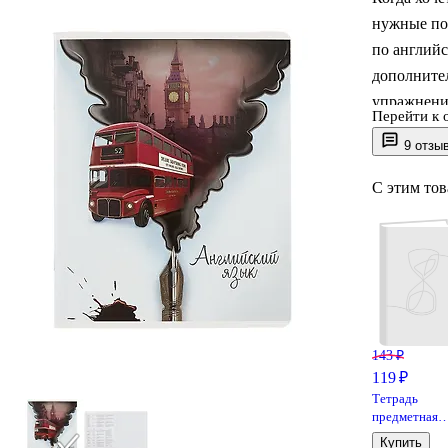
нужные по
по английс
дополнител
упражнени
Перейти к 
9 отзы
Обложка с
выразител
С этим то
справочные
правила в
143 ₽
119 ₽
Тетрадь
предметная
«Жабка.
Купить