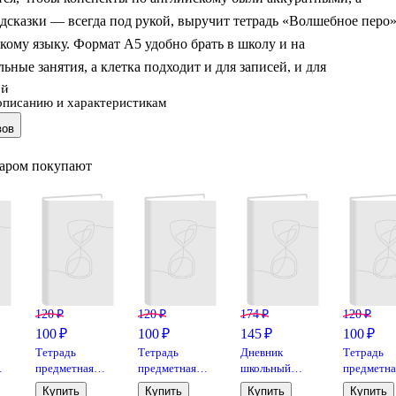
дсказки — всегда под рукой, выручит тетрадь «Волшебное перо
кому языку. Формат А5 удобно брать в школу и на
ьные занятия, а клетка подходит и для записей, и для
й.
описанию и характеристикам
вов
 печатью по фольге и выборочным УФ-лаком выглядит
ьно и лучше переносит ежедневное использование. Внутри —
варом покупают
 материалы по английскому языку, чтобы быстрее вспоминать
о время работы. Тетрадь выпущена брендом Феникс+.
120 ₽
120 ₽
174 ₽
120 ₽
100 ₽
100 ₽
145 ₽
100 ₽
Тетрадь
Тетрадь
Дневник
Тетрадь
предметная
предметная
школьный
предметна
«Простая наука.
«Простая наука.
«Озорная
«Простая 
Купить
Купить
Купить
Купить