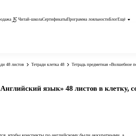
родажа
Читай-школа
Сертификаты
Программа лояльности
Блог
Ещё
ади 48 листов
Тетради клетка 48
Тетрадь предметная «Волшебное п
 Английский язык» 48 листов в клетку, 
тся, чтобы конспекты по английскому были аккуратными, а