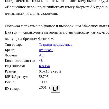
Когда хочется, чтобы конспекты по английскому были аккура
«Волшебное перо» по английскому языку. Формат А5 удобно б
для записей, и для упражнений.
Обложка с печатью по фольге и выборочным УФ-лаком выгля
Внутри — справочные материалы по английскому языку, чтоб
выпущена брендом Феникс+.
Тип товара
Тетради предметные
Бренд
Феникс+
Формат
А5
Количество листов
48
Вид линовки
Клетка
Размер
0.5x16.2x20.2
ISBN/Артикул
58795
Вес, г.
109 г
260149
ID товара