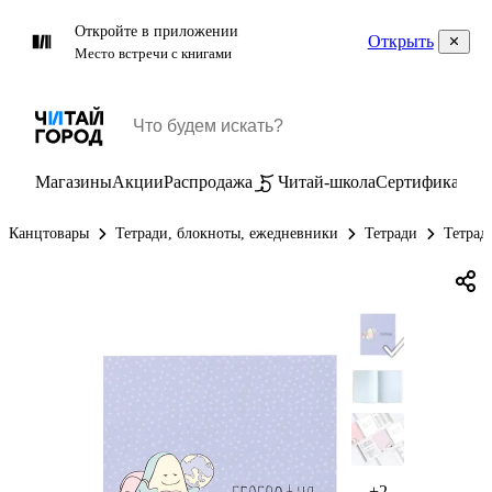
Откройте в приложении
Открыть
Место встречи с книгами
Магазины
Акции
Распродажа
Читай-школа
Сертификаты
П
Канцтовары
Тетради, блокноты, ежедневники
Тетради
Тетрад
+2