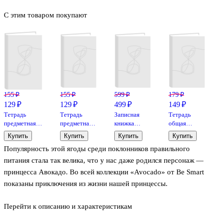
С этим товаром покупают
155 ₽
155 ₽
599 ₽
179 ₽
129 ₽
129 ₽
499 ₽
149 ₽
Тетрадь
Тетрадь
Записная
Тетрадь
предметная
предметная
книжка
общая
«Shades.
«Shades.
«Synonims.
«Atomic
Купить
Купить
Купить
Купить
Биология» 48
История» 48
2» А6+, 80
Heart 5», 96
Популярность этой ягоды среди поклонников правильного
листов в
листов в
листов в
листов в
клетку, со
клетку, со
линейку,
клетку, А5, в
питания стала так велика, что у нас даже родился персонаж —
справочными
справочными
экокожа,
ассортименте
принцесса Авокадо. Во всей коллекции «Avocado» от Be Smart
материалами -
материалами
Listoff
- Atomic
показаны приключения из жизни нашей принцессы.
Listoff
- Listoff
Heart
Перейти к описанию и характеристикам
Давайте наблюдать за сюжетом вместе с нашей тетрадью по