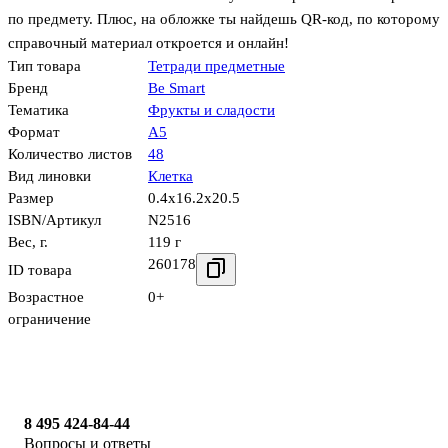
по предмету. Плюс, на обложке ты найдешь QR-код, по которому
справочный материал откроется и онлайн!
Тип товара
Тетради предметные
Бренд
Be Smart
Тематика
Фрукты и сладости
Формат
А5
Количество листов
48
Вид линовки
Клетка
Размер
0.4x16.2x20.5
ISBN/Артикул
N2516
Вес, г.
119 г
260178
ID товара
Возрастное
0+
ограничение
8 495 424-84-44
Вопросы и ответы